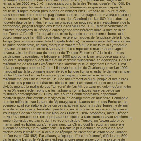
temps à l'an 5200 avt. J.-C., repoussant donc la fin des Temps jusqu'en l'an 800. De
là, il semble que des tendances hérétiques milléranistes réaparaissent après la
chute de l'Empire romain (des indices en existent chez Grégoire de Tours et cela,
dans le contexte du retour du paganisme dans les campagnes de l'Ouest du fait des
désordres mérovingiens). Pour ce qui est des Carolingiens, l'an 800 étant, donc, la
nouvelle date de la fin des Temps, on procéda, de nouveau, à un réajustement de la
chronologie, plaçant l'origine des temps à l'an 5000 avt. J.-C. Bède le Vénérable et
d'autres théologiens de l'époque carolingienne transférèrent donc la date de la fin
des Temps à l'an Mil. L'occupation du trône byzantin par une femme -Irène- et le
couronnement de l'an 800, cependant, restèrent marqués de l'angoisse de la fin des
Temps (voir aussi le dôme de la Chapelle Palatine). La renaissance de l'Empire dans
sa partie occidentale, de plus, marqua le transfert à l'Ouest de toute la symbolique
romaine ancienne, en terme d'Apocalypse, de l'empereur romain. Charlemagne
devenait ainsi le détenteur du concept de "Dernier Empereur". A la fin des temps
carolingiens, cependant, le fatidique an 1000 approchant, on ne procéda pas à un
nouvel ré-arrangement des dates et un véritable millénarisme se développa. Ce fut le
millénarisme de l'an Mil: l'Antéchrist allait survenir, puis le Jugement Dernier. C'est
cela qui explique pourquoi Otton III fit ouvrir la tombe de Charlemagne en l'an 1000,
marquant par là la continuité impériale et le fait que l'Empire restait le dernier rempart
contre l'Antéchrist et c'est aussi ce qui explique un deuxième aspect du
millénarisme, celui de la Paix de Dieu, ce mouvement venu du peuple et des clercs
et né du plus profond du désordre féodal d'alors. Les historiens sont cependant
divisés quant à la réalité de ces "terreurs" de l'an Mil: certains n'y voient qu'un mythe
né au XVIème siècle, repris par les historiens romantiques voire perpétué par
l'historien contemporain G. Duby; des sources contemporaines, cependant,
montrent qu'on était attentif aux signes de ce changement de millénaire. Pendant le
premier millénaire, sur la base de l'Apocalypse et d'autres textes des Ecritures, un
scénario avait été élaboré de ce qui devait advenir pour la fin des Temps: le dernier
acte devait se jouer à Jérusalem pendant 7 ans et un dernier empereur déposerait
les insignes de sa charge sur le Mont des Oliviers. Deux prophètes, alors, Hénoch
et Elie reviendraient sur Terre, préparant les fidèles à l'affrontement avec l'Antéchrist,
lequel régnerait trois ans et demi et reconstruirait le Temple, se faisant adorer et
martyrisant les fidèles qui s'y refuseraient. Le Christ, dont le retour annoncera le
Jugement dernier, tuera l'Antéchrist. La forme la plus détaillée de ces vues sera
atteinte dans le traité "De la venue de l'époque de l'Antéchrist" d'Adson de Montier-
en-Der (vers 930-992). Par ailleurs, à l'époque, l'"ère chrétienne", définie vers 500
par le moine Denys le Petit, ne s'est pas encore généralisée comme système de