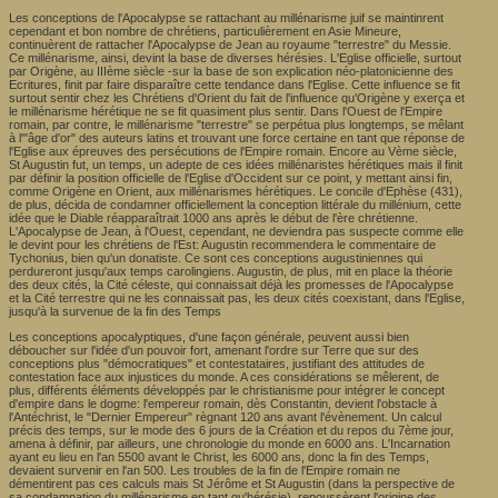
Les conceptions de l'Apocalypse se rattachant au millénarisme juif se maintinrent
cependant et bon nombre de chrétiens, particulièrement en Asie Mineure,
continuèrent de rattacher l'Apocalypse de Jean au royaume "terrestre" du Messie.
Ce millénarisme, ainsi, devint la base de diverses hérésies. L'Eglise officielle, surtout
par Origène, au IIIème siècle -sur la base de son explication néo-platonicienne des
Ecritures, finit par faire disparaître cette tendance dans l'Eglise. Cette influence se fit
surtout sentir chez les Chrétiens d'Orient du fait de l'influence qu'Origène y exerça et
le millénarisme hérétique ne se fit quasiment plus sentir. Dans l'Ouest de l'Empire
romain, par contre, le millénarisme "terrestre" se perpétua plus longtemps, se mêlant
à l'"âge d'or" des auteurs latins et trouvant une force certaine en tant que réponse de
l'Eglise aux épreuves des persécutions de l'Empire romain. Encore au Vème siècle,
St Augustin fut, un temps, un adepte de ces idées millénaristes hérétiques mais il finit
par définir la position officielle de l'Eglise d'Occident sur ce point, y mettant ainsi fin,
comme Origène en Orient, aux millénarismes hérétiques. Le concile d'Ephèse (431),
de plus, décida de condamner officiellement la conception littérale du millénium, cette
idée que le Diable réapparaîtrait 1000 ans après le début de l'ère chrétienne.
L'Apocalypse de Jean, à l'Ouest, cependant, ne deviendra pas suspecte comme elle
le devint pour les chrétiens de l'Est: Augustin recommendera le commentaire de
Tychonius, bien qu'un donatiste. Ce sont ces conceptions augustiniennes qui
perdureront jusqu'aux temps carolingiens. Augustin, de plus, mit en place la théorie
des deux cités, la Cité céleste, qui connaissait déjà les promesses de l'Apocalypse
et la Cité terrestre qui ne les connaissait pas, les deux cités coexistant, dans l'Eglise,
jusqu'à la survenue de la fin des Temps
Les conceptions apocalyptiques, d'une façon générale, peuvent aussi bien
déboucher sur l'idée d'un pouvoir fort, amenant l'ordre sur Terre que sur des
conceptions plus "démocratiques" et contestataires, justifiant des attitudes de
contestation face aux injustices du monde. A ces considérations se mêlerent, de
plus, différents éléments développés par le christianisme pour intégrer le concept
d'empire dans le dogme: l'empereur romain, dès Constantin, devient l'obstacle à
l'Antéchrist, le "Dernier Empereur" règnant 120 ans avant l'évènement. Un calcul
précis des temps, sur le mode des 6 jours de la Création et du repos du 7ème jour,
amena à définir, par ailleurs, une chronologie du monde en 6000 ans. L'Incarnation
ayant eu lieu en l'an 5500 avant le Christ, les 6000 ans, donc la fin des Temps,
devaient survenir en l'an 500. Les troubles de la fin de l'Empire romain ne
démentirent pas ces calculs mais St Jérôme et St Augustin (dans la perspective de
sa condamnation du millénarisme en tant qu'hérésie), repoussèrent l'origine des