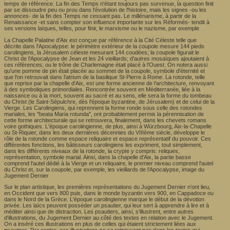
temps de référence. La fin des Temps n'étant toujours pas survenue, la question finit
par se dissoudre peu ou prou dans l'évolution de l'histoire, mais les signes -ou les
annonces- de la fin des Temps ne cessant pas. Le millénarisme, à partir de la
Renaissance -et sans compter son influence importante sur les Réformés- tendit à
ses versions laïques, telles, pour finir, le marxisme ou le nazisme, par exemple
La Chapelle Palatine d'Aix est conçue par référence à la Cité Céleste telle que
décrite dans l'Apocalypse: le périmètre extérieur de la coupole mesure 144 pieds
carolingiens, la Jérusalem céleste mesurant 144 coudées; la coupole figurait le
Christ de l'Apocalypse de Jean et les 24 vieillards; d'autres mosaïques ajoutaient à
ces références; ou le trône de Charlemagne était placé à l'Ouest. On notera aussi
qu'une pomme de pin était placée au sommet de la coupole, symbole d'éternité et
que l'on retrouvait dans l'atrium de la basilique St-Pierre à Rome. La rotonde, telle
que reprise par la chapelle d'Aix, est une forme ancienne de l'architecture, renvoyant
à des symboliques primordiales. Rencontrée souvent en Méditerranée, liée à la
naissance ou à la mort, souvent au sacré et au sens, elle sera la forme du tombeau
du Christ (le Saint-Sépulchre, dès l'époque byzantine, de Jérusalem) et de celui de la
Vierge. Les Carolingiens, qui reprennent la forme ronde sous celle des rotondes
mariales, les "beata Maria rotunda", ont probablement permis la pérennisation de
cette forme architecturale qui se retrouvera, finalement, dans les chevets romans
voire gothiques. L'époque carolingienne, de plus, ainsi à Würzbourg, Aix-la-Chapelle
ou St-Riquier, dans les deux dernières décennies du VIIIème siècle, développe le
rôle de la rotonde comme espace reliquaire et espace représentatif du pouvoir. Ces
différentes fonctions, les bâtisseurs carolingiens les expriment, tout simplement,
dans les différents niveaux de la rotonde, la crypte y compris: reliques,
représentation, symbole marial. Ainsi, dans la chapelle d'Aix, la partie basse
comprend l'autel dédié à la Vierge et un reliquaire, le premier niveau comprend l'autel
du Christ et, sur la coupole, par exemple, les vieillards de l'Apocalypse, image du
Jugement Dernier
Sur le plan artistique, les premières représentations du Jugement Dernier n'ont lieu,
en Occident que vers 800 puis, dans le monde byzantin vers 900, en Cappadoce ou
dans le Nord de la Grèce. L'époque carolingienne marque le début de la dévotion
privée. Les laïcs peuvent posséder un psautier, qui leur sert à apprendre à lire et à
méditer ainsi que de distraction. Les psautiers, ainsi, s'illustrent, entre autres
d'illustrations, du Jugement Dernier au côté des textes en relation avec le Jugement.
On a inséré ces illustrations en plus de celles qui étaient strictement liées aux