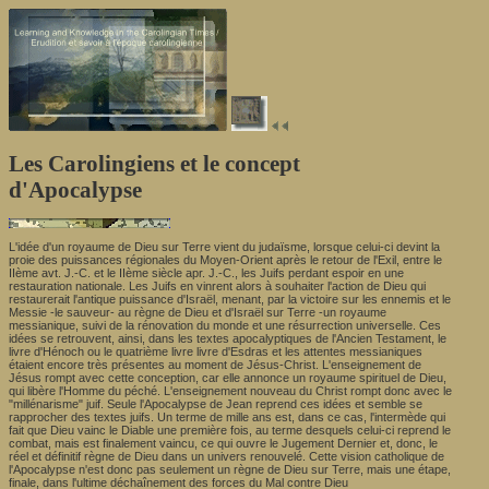
Les Carolingiens et le concept
d'Apocalypse
L'idée d'un royaume de Dieu sur Terre vient du judaïsme, lorsque celui-ci devint la
proie des puissances régionales du Moyen-Orient après le retour de l'Exil, entre le
IIème avt. J.-C. et le IIème siècle apr. J.-C., les Juifs perdant espoir en une
restauration nationale. Les Juifs en vinrent alors à souhaiter l'action de Dieu qui
restaurerait l'antique puissance d'Israël, menant, par la victoire sur les ennemis et le
Messie -le sauveur- au règne de Dieu et d'Israël sur Terre -un royaume
messianique, suivi de la rénovation du monde et une résurrection universelle. Ces
idées se retrouvent, ainsi, dans les textes apocalyptiques de l'Ancien Testament, le
livre d'Hénoch ou le quatrième livre livre d'Esdras et les attentes messianiques
étaient encore très présentes au moment de Jésus-Christ. L'enseignement de
Jésus rompt avec cette conception, car elle annonce un royaume spirituel de Dieu,
qui libère l'Homme du péché. L'enseignement nouveau du Christ rompt donc avec le
"millénarisme" juif. Seule l'Apocalypse de Jean reprend ces idées et semble se
rapprocher des textes juifs. Un terme de mille ans est, dans ce cas, l'intermède qui
fait que Dieu vainc le Diable une première fois, au terme desquels celui-ci reprend le
combat, mais est finalement vaincu, ce qui ouvre le Jugement Dernier et, donc, le
réel et définitif règne de Dieu dans un univers renouvelé. Cette vision catholique de
l'Apocalypse n'est donc pas seulement un règne de Dieu sur Terre, mais une étape,
finale, dans l'ultime déchaînement des forces du Mal contre Dieu