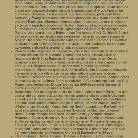
mère, Marie. Jean, pendant les tout premiers temps de l'Eglise, en Judée,
resta proche de Pierre. Comme la plupart des autres apôtres, Jean resta en
Judée une douzaine d'année, jusqu'à la persécution d'Hérode Agrippa Ier
contre les Chrétiens. Il est probable que Jean, ensuite, partit pour l'Asie
Mineure, y évangélisant dans différentes provinces -et y ayant certainement
précédé Paul dans différentes communautés (mais pour de courts séjours
seulement, repartant souvent en Judée). Jean aurait pu écrire son évangile
à Ephèse et il eut la révélation de l'Apocalypse en exil sur l'île grecque de
Patmos. Jean serait mort à Ephèse, une fois revenu d'exil. On fête St Jean le
27 décembre et, au début, il était célébré en même temps que Jacques le
Majeur. Une église, St-Jean-Porte-Latine lui est dédiée à Rome. Le symbole
de Jean en tant qu'évangéliste, est un aigle, ce qui symbolise les hauteurs
auxquelles s'élèvent le premier chapitre de son évangile
Philippe: il était originaire de Bethsaïdie, village des bords du lac de Tibériade,
comme l'étaient Pierre et André. Comme eux aussi, il faisait partie de
l'entourage de St Jean Baptiste. On sait peu de choses de lui. On dit,
qu'après la mort du Christ, il aurait vécu -et aurait été enterré après sa mort
vers 80- à Hiéropolis d'Asie, où de ses filles auraient agi comme
prophétesses. On pense qu'il aurait été crucifié la tête en base ou décapité.
Hiérapolis était une ville ancienne qui était célèbre pour ses sources
chaudes et ses thermes. Les reliques de Philippe, en tout cas, comme celles
de tous les autres apôtres, furent transférées à Constantinople puis, de là, à
Rome, dans l'église des Douze Apôtres. La St-Philippe est le 1er mai, le
même jour que la St-Jacques le Mineur
Barthélémy. Son nom signifie "le fils de Talmai", ancien nom hébreu, soit que
cela ait été son nom, soit que les termes aient été utilisés pour le distinguer
en tant que tel. Beaucoup d'auteurs l'identifient avec Nathaniel, que Philippe,
son ami, avait amené comme disciple à Jésus. Un missionnaire, maître
d'Origène, au début du IIIème siècle, en "Inde", y apprit que Barthélémy y
avait évangélisé avant lui, y apportant l'Evangile de Matthieu. Le terme
"Inde", à cette époque recouvrait une aire vaste, y compris l'Arabie
Heureuse. D'autres disent que Barthélémy aurait prêché en Mésopotamie,
en Perse, en Egypte, en Arménie, en Lycaonie, en Phrygie et le long des
côtes de la mer Noire. On dit qu'il subit le martyr dans la ville d'Albanopolis,
en Arménie, décapité ou dépecé vivant et crucifié la tête en bas car il avait
converti le frère du roi d'Arménie. On fête St Barthélémy le 24 août
Thomas (aussi: Judas Thomas, Thomas le Didyme). Surtout connu pour