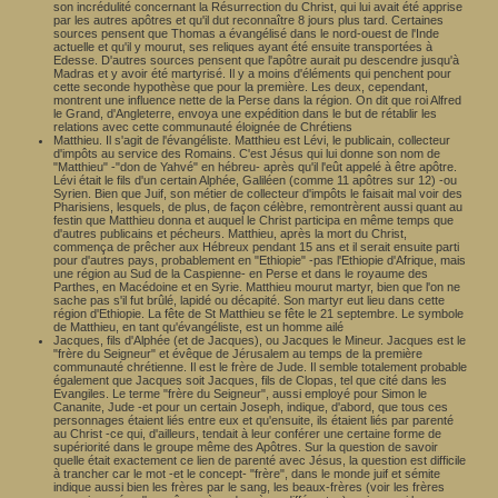
son incrédulité concernant la Résurrection du Christ, qui lui avait été apprise
par les autres apôtres et qu'il dut reconnaître 8 jours plus tard. Certaines
sources pensent que Thomas a évangélisé dans le nord-ouest de l'Inde
actuelle et qu'il y mourut, ses reliques ayant été ensuite transportées à
Edesse. D'autres sources pensent que l'apôtre aurait pu descendre jusqu'à
Madras et y avoir été martyrisé. Il y a moins d'éléments qui penchent pour
cette seconde hypothèse que pour la première. Les deux, cependant,
montrent une influence nette de la Perse dans la région. On dit que roi Alfred
le Grand, d'Angleterre, envoya une expédition dans le but de rétablir les
relations avec cette communauté éloignée de Chrétiens
Matthieu. Il s'agit de l'évangéliste. Matthieu est Lévi, le publicain, collecteur
d'impôts au service des Romains. C'est Jésus qui lui donne son nom de
"Matthieu" -"don de Yahvé" en hébreu- après qu'il l'eût appelé à être apôtre.
Lévi était le fils d'un certain Alphée, Galiléen (comme 11 apôtres sur 12) -ou
Syrien. Bien que Juif, son métier de collecteur d'impôts le faisait mal voir des
Pharisiens, lesquels, de plus, de façon célèbre, remontrèrent aussi quant au
festin que Matthieu donna et auquel le Christ participa en même temps que
d'autres publicains et pécheurs. Matthieu, après la mort du Christ,
commença de prêcher aux Hébreux pendant 15 ans et il serait ensuite parti
pour d'autres pays, probablement en "Ethiopie" -pas l'Ethiopie d'Afrique, mais
une région au Sud de la Caspienne- en Perse et dans le royaume des
Parthes, en Macédoine et en Syrie. Matthieu mourut martyr, bien que l'on ne
sache pas s'il fut brûlé, lapidé ou décapité. Son martyr eut lieu dans cette
région d'Ethiopie. La fête de St Matthieu se fête le 21 septembre. Le symbole
de Matthieu, en tant qu'évangéliste, est un homme ailé
Jacques, fils d'Alphée (et de Jacques), ou Jacques le Mineur. Jacques est le
"frère du Seigneur" et évêque de Jérusalem au temps de la première
communauté chrétienne. Il est le frère de Jude. Il semble totalement probable
également que Jacques soit Jacques, fils de Clopas, tel que cité dans les
Evangiles. Le terme "frère du Seigneur", aussi employé pour Simon le
Cananite, Jude -et pour un certain Joseph, indique, d'abord, que tous ces
personnages étaient liés entre eux et qu'ensuite, ils étaient liés par parenté
au Christ -ce qui, d'ailleurs, tendait à leur conférer une certaine forme de
supériorité dans le groupe même des Apôtres. Sur la question de savoir
quelle était exactement ce lien de parenté avec Jésus, la question est difficile
à trancher car le mot -et le concept- "frère", dans le monde juif et sémite
indique aussi bien les frères par le sang, les beaux-frères (voir les frères