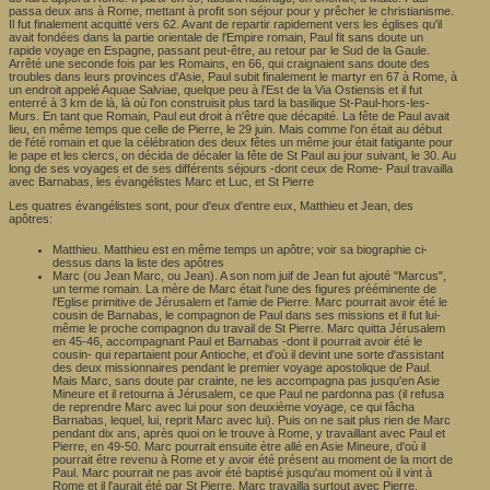
passa deux ans à Rome, mettant à profit son séjour pour y prêcher le christianisme.
Il fut finalement acquitté vers 62. Avant de repartir rapidement vers les églises qu'il
avait fondées dans la partie orientale de l'Empire romain, Paul fit sans doute un
rapide voyage en Espagne, passant peut-être, au retour par le Sud de la Gaule.
Arrêté une seconde fois par les Romains, en 66, qui craignaient sans doute des
troubles dans leurs provinces d'Asie, Paul subit finalement le martyr en 67 à Rome, à
un endroit appelé Aquae Salviae, quelque peu à l'Est de la Via Ostiensis et il fut
enterré à 3 km de là, là où l'on construisit plus tard la basilique St-Paul-hors-les-
Murs. En tant que Romain, Paul eut droit à n'être que décapité. La fête de Paul avait
lieu, en même temps que celle de Pierre, le 29 juin. Mais comme l'on était au début
de l'été romain et que la célébration des deux fêtes un même jour était fatigante pour
le pape et les clercs, on décida de décaler la fête de St Paul au jour suivant, le 30. Au
long de ses voyages et de ses différents séjours -dont ceux de Rome- Paul travailla
avec Barnabas, les évangélistes Marc et Luc, et St Pierre
Les quatres évangélistes sont, pour d'eux d'entre eux, Matthieu et Jean, des
apôtres:
Matthieu. Matthieu est en même temps un apôtre; voir sa biographie ci-
dessus dans la liste des apôtres
Marc (ou Jean Marc, ou Jean). A son nom juif de Jean fut ajouté "Marcus",
un terme romain. La mère de Marc était l'une des figures prééminente de
l'Eglise primitive de Jérusalem et l'amie de Pierre. Marc pourrait avoir été le
cousin de Barnabas, le compagnon de Paul dans ses missions et il fut lui-
même le proche compagnon du travail de St Pierre. Marc quitta Jérusalem
en 45-46, accompagnant Paul et Barnabas -dont il pourrait avoir été le
cousin- qui repartaient pour Antioche, et d'où il devint une sorte d'assistant
des deux missionnaires pendant le premier voyage apostolique de Paul.
Mais Marc, sans doute par crainte, ne les accompagna pas jusqu'en Asie
Mineure et il retourna à Jérusalem, ce que Paul ne pardonna pas (il refusa
de reprendre Marc avec lui pour son deuxième voyage, ce qui fâcha
Barnabas, lequel, lui, reprit Marc avec lui). Puis on ne sait plus rien de Marc
pendant dix ans, après quoi on le trouve à Rome, y travaillant avec Paul et
Pierre, en 49-50. Marc pourrait ensuite ètre allé en Asie Mineure, d'où il
pourrait être revenu à Rome et y avoir été présent au moment de la mort de
Paul. Marc pourrait ne pas avoir été baptisé jusqu'au moment où il vint à
Rome et il l'aurait été par St Pierre. Marc travailla surtout avec Pierre,