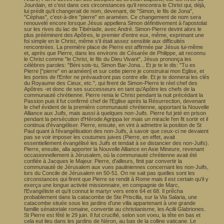
Jourdain, et c'est dans ces circonstances qu'il rencontra le Christ qui, déjà,
lui prédit qu'il changerait de nom, devenant, de "Simon, le fils de Jona",
"Céphas", c'est-à-dire "pierre" en araméen. Ce changement de nom sera
renouvelé encore lorsque Jésus appellera Simon définitivement à l'apostolat
sur les rives du lac de Tibériade, avec André. Simon-Pierre devint alors le
plus prééminent des Apôtres, le premier d'entre eux, même, exprimant une
foi simple en le Christ, même s'il était assez sensible aux difficultés
rencontrées. La première place de Pierre est affirmée par Jésus lui-même
et, après que Pierre, dans les environs de Césarée de Philippe, ait reconnu
le Christ comme "le Christ, le fils du Dieu Vivant", Jésus prononça les
célèbres paroles: "Béni sois-tu, Simon Bar-Jona... Et je te le dis: "Tu es
Pierre ["pierre" en araméen] et sur cette pierre je construirai mon Eglise, et
les portes de l'Enfer ne prévaudront pas contre elle. Et je te donnerai les clés
du Royaume des Cieux, etc.", qui firent de Simon-Pierre le réel chef des
Apôtres -et donc de ses successeurs en tant qu'Apôtre les chefs de la
communauté chrétienne. Pierre renia le Christ pendant la nuit précédant la
Passion puis il fut confirmé chef de l'Eglise après la Résurrection, devenant
le chef évident de la première communauté chrétienne, apportant la Nouvelle
Alliance aux Juifs, mais aussi à quelques non-Juifs. Pierre fut jeté en prison
pendant la persécution d'Hérode Agrippa Ier mais un miracle l'en fit sortir et il
continua d'évangéliser. Pierre, ensuite, en vint à admettre la position de St
Paul quant à l'évangélisation des non-Juifs, à savoir que ceux-ci ne devaient
pas se voir imposer les coutumes juives (Pierre, en effet, avait
essentiellement évangélisé les Juifs et tendait à se distancier des non-Juifs).
Pierre, ensuite, alla apporter la Nouvelle Alliance en Asie Mineure, revenant
occasionnellement à Jérusalem, où la communauté chrétienne avait été
confiée à Jacques le Majeur. Pierre, d'ailleurs, finit par convertir la
communauté de Jérusalem aux vues pauliniennes concernant les non-Juifs,
lors du Concile de Jérusalem en 50-51. On ne sait pas quelles sont les
circonstances qui firent que Pierre se rendit à Rome mais il est certain qu'il y
exerça une longue activité missionnaire, en compagnie de Marc,
l'Evangéliste et qu'il connut le martyr vers entre 64 et 68. Il prêcha
probablement dans la catacombe de Ste Priscilla, sur la Via Salaria, une
catacombe située sous les jardins d'une villa appartenant à une grande
famille sénatoriale romaine, convertie au christianisme, les Acilii Glabriones.
St Pierre est fêté le 29 juin. Il fut crucifié, selon son voeu, la tête en bas et
cela eut lieu dans les jardins de Néron, au bas de la colline vaticane. Le