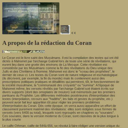
A propos de la rédaction du Coran
Le Coran est le livre saint des Musulmans. Il est la compilation des textes qui ont été
dictés à Mahomet par l'archange Gabriel lors de toute une série de révélations, qui
eurent lieu dans une grotte des environs de La Mecque. Cette révélation est
considérée par les Musulmans comme la fin des révélations du Dieu unique des
Juifs et des Chrétiens à l'homme. Mahomet est donc le "sceau des prophètes", le
dernier de ceux-ci. Les textes du Coran sont de nature religieuse et eschatologique
(ils décrivent, par exemple, la fin du monde) mais ils contiennent aussi des
prescriptions politiques pratiques et détaillées qui permirent, tôt, le fonctionnement de
la société musulmane, la "communauté des croyants" ou "oumma". A l'époque de
Mahomet même, les versets révélés par l'archange Gabriel soit étaient écrits sur
divers supports (dont des omoplates de mouton) soit mémorisés par les premiers
partisans du Prophète. Les différentes méthodes postérieures d'interprétation des
textes (interpolation, recours aux "hadiths", les faits et gestes du prophète, etc.)
peuvent avoir fait leur apparition tôt pour régler les premiers problèmes
d'interprétation du Coran. Dès cette époque, on verra aussi apparaître un effort de
classement purement matériel des révélations: elles sont rédigées sous formes de
versets (vers 6400 au total), lesquels sont regroupés en chapitres ou "sourates".
Ces sourates, dans la version moderne du Coran, sont classées de la plus longue à
la plus courte
Le calife Othman, calife de 644à 656, se résolut à faire rédiger une version unique du