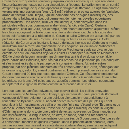
Coran face aux querelles -qui vont jusqu'aux conflits armés- qui surgissent dans
l'interprétation des textes qui sont disponibles à l'époque. Le calife nomme un comité
d'experts qui rédige ce que l'on appellera la "vulgate d'Othman". Il s'agit d'un énorme
volume très impressionnant (plus d'1,5 m3!) rédigé en gros caractères de l'alphabet
arabe dit "hedjazi" (du Hedjaz), qui ne comporte pas de signes diacritiques, ces
signes, dans l'alphabet arabe, qui permettent de noter les voyelles et certaines
prononciations. Des copies, d'un volume identique, sont envoyées dans les
principales villes sous domination arabe (ainsi, l'ancêtre du Caire). Certains
exemplaires, celui du Caire, par exemple, sont encore conservés aujourd'hui. Même
les chiites acceptent ce texte comme un texte de référence. Dans le cadre des
luttes qui s'associent à la rédaction du Coran, le calife Othman est assassiné par les
partisans au milieu de ses Corans. Son sang tachera ces exemplaires. Cette
rédaction du Coran a eu lieu dans le cadre de luttes internes qui déchirent le monde
musulman suite à l'arrêt du dynamisme de la conquête. Ali, cousin de Mahomet et
son beau-fils (il avait épousé Fatima, la fille du Prophète et seule survivante des
enfants de celui-ci), qui avait déjà vu le califat lui échapper à la mort de Mahomet en
632 -le choix de la communauté musulmane écartant le droit du sang- se fait le
porte-parole des Bédouins, récrutés par les Arabes de la péninsule pour la conquête
et s'estimant lésés dans le partage de la conquête militaire. Ali, entre autres,
propose, par son piétisme, une version très conservatrice du Coran, dénonçant des
innovations qui, selon lui, étaient contraires au Livre. Il prétend que sa version du
Coran comprend 20 fois plus texte que celle d'Othman. Ce désaccord fondamental
donnera naissance à la division de base qui existe dans le monde musulman entre
les chiites, partisans d'Ali et les autres, appelés sunnites. Les chiites, cependant,
acceptèrent la vulgate d'Othman comme la référence de leur foi
Lorsque dans les années suivantes, leur pouvoir établi, les califes omeyades,
successeurs de Muhawyah-ibn-Umayya, gouverneur de Syrie, parent d'Othman et
vainqueur d'Ali, en reviennent à une politique d'expansion -essentiellement à
l'encontre de Byzance- celle-ci accroît encore la diversité des peuples qui sont
soumis à la loi musulmane. Le califat omeyade finira par s'étendre de l'Espagne et du
Maroc à Samarkand et Kaboul. L'absence de signes diacritiques dans la vulgate
d'Othman amène donc toute une variété de textes nouveaux du Coran fondés sur
ces imprécisions. La langue arabe, en effet, se fonde, pour ses ressources
lexicales, sur des bases fondamentales composées de 3 consonnes. Ces bases de
3 consonnes, fonction de quelles voyelles, dans la prononciation courante, leurs
sont associées, fournissent la variété du vocabulaire. Aussi, sans signes indiquant
ces prononciations, le texte du Coran d'Othman pouvait encore prêter à de