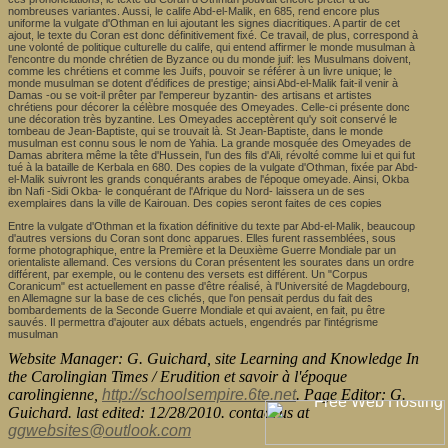
nombreuses variantes. Aussi, le calife Abd-el-Malik, en 685, rend encore plus
uniforme la vulgate d'Othman en lui ajoutant les signes diacritiques. A partir de cet
ajout, le texte du Coran est donc définitivement fixé. Ce travail, de plus, correspond à
une volonté de politique culturelle du calife, qui entend affirmer le monde musulman à
l'encontre du monde chrétien de Byzance ou du monde juif: les Musulmans doivent,
comme les chrétiens et comme les Juifs, pouvoir se référer à un livre unique; le
monde musulman se dotent d'édifices de prestige; ainsi Abd-el-Malik fait-il venir à
Damas -ou se voit-il prêter par l'empereur byzantin- des artisans et artistes
chrétiens pour décorer la célèbre mosquée des Omeyades. Celle-ci présente donc
une décoration très byzantine. Les Omeyades acceptèrent qu'y soit conservé le
tombeau de Jean-Baptiste, qui se trouvait là. St Jean-Baptiste, dans le monde
musulman est connu sous le nom de Yahia. La grande mosquée des Omeyades de
Damas abritera même la tête d'Hussein, l'un des fils d'Ali, révolté comme lui et qui fut
tué à la bataille de Kerbala en 680. Des copies de la vulgate d'Othman, fixée par Abd-
el-Malik suivront les grands conquérants arabes de l'époque omeyade. Ainsi, Okba
ibn Nafi -Sidi Okba- le conquérant de l'Afrique du Nord- laissera un de ses
exemplaires dans la ville de Kairouan. Des copies seront faites de ces copies
Entre la vulgate d'Othman et la fixation définitive du texte par Abd-el-Malik, beaucoup
d'autres versions du Coran sont donc apparues. Elles furent rassemblées, sous
forme photographique, entre la Première et la Deuxième Guerre Mondiale par un
orientaliste allemand. Ces versions du Coran présentent les sourates dans un ordre
différent, par exemple, ou le contenu des versets est différent. Un "Corpus
Coranicum" est actuellement en passe d'être réalisé, à l'Université de Magdebourg,
en Allemagne sur la base de ces clichés, que l'on pensait perdus du fait des
bombardements de la Seconde Guerre Mondiale et qui avaient, en fait, pu être
sauvés. Il permettra d'ajouter aux débats actuels, engendrés par l'intégrisme
musulman
Website Manager: G. Guichard, site Learning and Knowledge In
the Carolingian Times / Erudition et savoir à l'époque
carolingienne,
http://schoolsempire.6te.net
. Page Editor: G.
Guichard. last edited: 12/28/2010. contact us at
ggwebsites@outlook.com