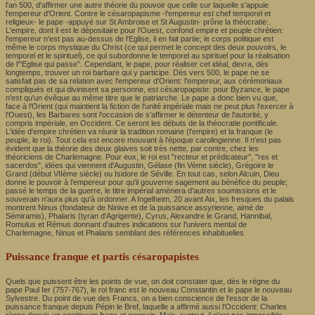
l'an 500, d'affirmer une autre théorie du pouvoir que celle sur laquelle s'appuie
l'empereur d'Orient. Contre le césaropapisme -l'empereur est chef temporel et
religieux- le pape -appuyé sur St Ambroise et St Augustin- prône la théocratie:.
L'empire, dont il est le dépositaire pour l'Ouest, confond empire et peuple chrétien:
l'empereur n'est pas au-dessus de l'Eglise, il en fait partie; le corps politique est
même le corps mystique du Christ (ce qui permet le concept des deux pouvoirs, le
temporel et le spirituel), ce qui subordonne le temporel au spirituel pour la réalisation
de l'"Eglise qui passe". Cependant, le pape, pour réaliser cet idéal, devra, dès
longtemps, trouver un roi barbare qui y participe. Dès vers 500, le pape ne se
satisfait pas de sa relation avec l'empereur d'Orient: l'empereur, aux cérémoniaux
compliqués et qui divinisent sa personne, est césaropapiste: pour Byzance, le pape
n'est qu'un évêque au même titre que le patriarche. Le pape a donc bien vu que,
face à l'Orient (qui maintient la fiction de l'unité impériale mais ne peut plus l'exercer à
l'Ouest), les Barbares sont l'occasion de s'affirmer le détenteur de l'autorité, y
compris impériale, en Occident. Ce seront les débuts de la théocratie pontificale.
L'idée d'empire chrétien va réunir la tradition romaine (l'empire) et la franque (le
peuple, le roi). Tout cela est encore mouvant à l'époque carolingienne. Il n'est pas
évident que la théorie des deux glaives soit très nette, par contre, chez les
théoriciens de Charlemagne. Pour eux, le roi est "recteur et prédicateur", "rex et
sacerdos", idées qui viennent d'Augustin, Gélase (fin Vème siècle), Grégoire le
Grand (début VIIème siècle) ou Isidore de Séville. En tout cas, selon Alcuin, Dieu
donne le pouvoir à l'empereur pour qu'il gouverne sagement au bénéfice du peuple;
passé le temps de la guerre, le titre impérial amènera d'autres soumissions et le
souverain n'aura plus qu'à ordonner. A Ingelheim, 20 avant Aix, les fresques du palais
montrent Ninus (fondateur de Ninive et de la puissance assyrienne, aimé de
Sémiramis), Phalaris (tyran d'Agrigente), Cyrus, Alexandre le Grand, Hannibal,
Romulus et Rémus donnant d'autres indications sur l'univers mental de
Charlemagne, Ninus et Phalaris semblant des références inhabituelles
Puissance franque et partis césaropapistes
Quels que puissent être les points de vue, on doit constater que, dès le règne du
pape Paul Ier (757-767), le roi franc est le nouveau Constantin et le pape le nouveau
Sylvestre. Du point de vue des Francs, on a bien conscience de l'essor de la
puissance franque depuis Pépin le Bref, laquelle a affirmé aussi l'Occident: Charles
règne depuis un continuum franc et germain. Mais, surtout, il n'est pas impossible