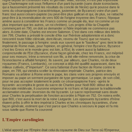
que Charlemagne soit sous l'influence d'un parti byzantin (sans doute iconoclaste,
qui a faussement présenté les résultats du concile de Nicée) qui le pousse dans le
sens du césaropapisme (caractéristique, justement, de Byzance) voire d'un parti
franc tout aussi césaro-papiste (ou peut-être plus gallican et qui, de plus, se rattache
peut-être à la revendication de vers 600 de l'origine troyenne des Francs; l'époque
amène aussi à considérer les Francs comme un peuple élu, leur roi comme un roi
plus important que les autres, un roi chrétien). Les projets d'Aix-la-Chapelle
commençant en 790, on doit se demander si l'idée impériale ne commence pas
alors. A cette date, Charles est encore Salomon. C'est dans ces milieux des lettrés
(en 799, Charles a présidé le concile d'Aix sur l'hérésie adoptionniste et a donc
rencontré toute l'élite cléricale, dont Alcuin, revenu de Tours) que se nouera,
finalement, le passage à l'empire: seuls eux savent que le "basileus" grec tient le titre
impérial de Rome mais, pour l'opinion, en général, l'empire c'est Byzance, Byzance
c'est les Grecs et le monde grec est loin, à l'Est; ils voient aussi la faiblesse
conjoncturelle de l'Est (Byzance, d'une façon générale, chez les Francs, est méprisé
pour ses moeurs; Irène a renversé son fils, a été elle-même renversée, la crise de
l'iconoclasme a affaibli l'empire). Ils savent, par ailleurs, que Charles, roi de deux
royaumes (Francs, Lombards), ce concept a déjà été qualifié auparavant, dans les
milieux cultivés, d'"imperium". Ce sera l'attentat d'une faction de Rome contre le
pape, en 799, qui viendra sceller la rénovation impériale: Charles, patrice des
Romains va arbitrer à Rome entre le pape, les clans voire ses propres envoyés et
imposer au pape un serment purgatoire de type germanique. Le pape, de son côté,
pour ne pas accepter totalement le poids ce césaropapisme franc -après le
byzantin- accomplira le geste du sacre de Charles pour Noël 800: début de la
théocratie médiévale, il couronne empereur le roi franc et fait passer la traditionnelle
acclamation ensuite -inversion du rite byzantin. Le sacre représentait sans doute
pour Charles la perpétuation de l'onction accordée à Pépin en 752. On notera enfin,
que 800, c'est aussi la mort de la reine Liutgarde. Les opposants byzantins d'Irène
étaient prêts à offrir le titre impérial à Charles et les chroniques byzantines, d'une
façon générale, estiment que c'est parce que Charles a secouru le pape et l'a mis
sous tutelle que Rome l'a couronné
L'Empire carolingien
L'idéal apporté par l'Empire était celui du royaume de Dieu sur Terre où l'Empereur,