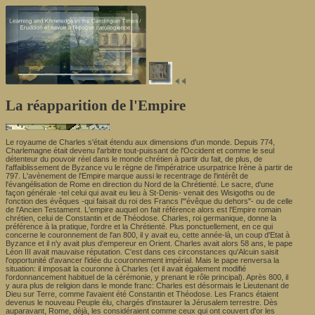
La réapparition de l'Empire
Le royaume de Charles s'était étendu aux dimensions d'un monde. Depuis 774,
Charlemagne était devenu l'arbitre tout-puissant de l'Occident et comme le seul
détenteur du pouvoir réel dans le monde chrétien à partir du fait, de plus, de
l'affaiblissement de Byzance vu le règne de l'impératrice usurpatrice Irène à partir de
797. L'avènement de l'Empire marque aussi le recentrage de l'intérêt de
l'évangélisation de Rome en direction du Nord de la Chrétienté. Le sacre, d'une
façon générale -tel celui qui avait eu lieu à St-Denis- venait des Wisigoths ou de
l'onction des évêques -qui faisait du roi des Francs l'"évêque du dehors"- ou de celle
de l'Ancien Testament. L'empire auquel on fait référence alors est l'Empire romain
chrétien, celui de Constantin et de Théodose. Charles, roi germanique, donne la
préférence à la pratique, l'ordre et la Chrétienté. Plus ponctuellement, en ce qui
concerne le couronnement de l'an 800, il y avait eu, cette année-là, un coup d'Etat à
Byzance et il n'y avait plus d'empereur en Orient. Charles avait alors 58 ans, le pape
Léon III avait mauvaise réputation. C'est dans ces circonstances qu'Alcuin saisit
l'opportunité d'avancer l'idée du couronnement impérial. Mais le pape renversa la
situation: il imposait la couronne à Charles (et il avait également modifié
l'ordonnancement habituel de la cérémonie, y prenant le rôle principal). Après 800, il
y aura plus de religion dans le monde franc: Charles est désormais le Lieutenant de
Dieu sur Terre, comme l'avaient été Constantin et Théodose. Les Francs étaient
devenus le nouveau Peuple élu, chargés d'instaurer la Jérusalem terrestre. Dès
auparavant, Rome, dèjà, les considéraient comme ceux qui ont couvert d'or les