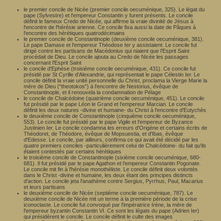
le premier concile de Nicée (premier concile oecuménique, 325). Le légat du
pape (Sylvestre) et l'empereur Constantin y furent présents. Le concile
définit le fameux Credo de Nicée, qui affirme la vraie divinité de Jésus à
l'encontre de l'hérésie arienne. Ce concile fixa aussi la date de Pâques à
l'encontre des hérétiques quatrodécimains
le premier concile de Constantinople (deuxième concile oecuménique, 381).
Le pape Damase et l'empereur Théodose Ier y assistaient. Le concile fut
dirigé contre les partisans de Macédonius qui niaient que l'Esprit Saint
procédait de Dieu. Le concile ajouta au Credo de Nicée les passages
concernant l'Esprit Saint
le concile d'Ephèse (troisième concile oecuménique, 431). Ce concile fut
présidé par St Cyrille d'Alexandrie, qui représentait le pape Célestin Ier. Le
concile définit la vraie unité personnelle du Christ, proclama la Vierge Marie la
mère de Dieu ("theotokos") à l'encontre de Nestorius, évêque de
Constantinople, et il renouvela la condamnation de Pélage
le concile de Chalcédoine (quatrième concile oecuménique, 451). Le concile
fut présidé par le pape Léon le Grand et l'empereur Marcian. Le concile
définit les deux natures -divine et humaine- du Christ à l'encontre d'Eutychès
le deuxième concile de Constantinople (cinquième concile oecuménique,
553). Le concile fut présidé par le pape Vigile et l'empereur de Byzance
Justinien Ier. Le concile condamna les erreurs d'Origène et certains écrits de
Théodoret, de Théodore, évêque de Mopsuestia, et d'Ibas, évêque
d'Edesse. Le concile, par ailleurs, confirma ce qui avait été décidé par les
quatre premiers conciles -particulièrement celui de Chalcédoine- du fait qu'ils
étaient contestés par certains hérétiques
le troisième concile de Constantinople (sixième concile oecuménique, 680-
681). Il fut présidé par le pape Agathon et l'empereur Constantin Pogonate.
Le concile mit fin à l'hérésie monothéliste. Le concile définit deux volontés
dans le Christ -divine et humaine, les deux étant des principes distincts
d'action. Le concile jeta l'anathème contre Sergius, Pyrrhus, Paul, Macarius
et leurs partisans
le deuxième concile de Nicée (septième concile oecuménique, 787). Le
deuxième concile de Nicée mit un terme à la première période de la crise
iconoclaste. Le concile fut convoqué par l'impératrice Irène, la mère de
l'empereur byzantin Constantin VI. Ce sont les légats du pape (Adrien Ier)
qui présidèrent le concile. Le concile définit le culte des images