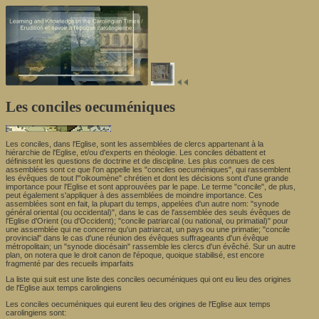
Les conciles oecuméniques
Les conciles, dans l'Eglise, sont les assemblées de clercs appartenant à la
hiérarchie de l'Eglise, et/ou d'experts en théologie. Les conciles débattent et
définissent les questions de doctrine et de discipline. Les plus connues de ces
assemblées sont ce que l'on appelle les "conciles oecuméniques", qui rassemblent
les évêques de tout l'"oikoumène" chrétien et dont les décisions sont d'une grande
importance pour l'Eglise et sont approuvées par le pape. Le terme "concile", de plus,
peut également s'appliquer à des assemblées de moindre importance. Ces
assemblées sont en fait, la plupart du temps, appelées d'un autre nom: "synode
général oriental (ou occidental)", dans le cas de l'assemblée des seuls évêques de
l'Eglise d'Orient (ou d'Occident); "concile patriarcal (ou national, ou primatial)" pour
une assemblée qui ne concerne qu'un patriarcat, un pays ou une primatie; "concile
provincial" dans le cas d'une réunion des évêques suffrageants d'un évêque
métropolitain; un "synode diocésain" rassemble les clercs d'un évêché. Sur un autre
plan, on notera que le droit canon de l'époque, quoique stabilisé, est encore
fragmenté par des recueils imparfaits
La liste qui suit est une liste des conciles oecuméniques qui ont eu lieu des origines
de l'Eglise aux temps carolingiens
Les conciles oecuméniques qui eurent lieu des origines de l'Eglise aux temps
carolingiens sont: