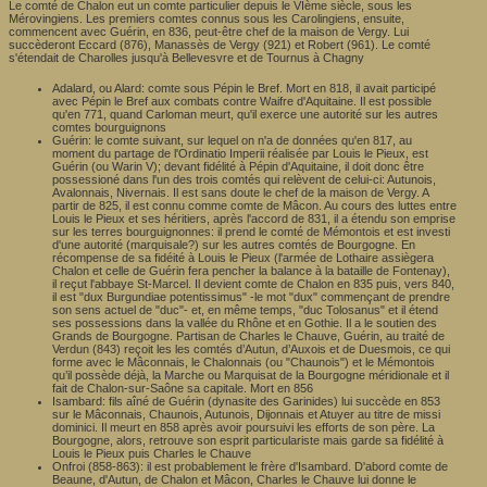
Le comté de Chalon eut un comte particulier depuis le VIème siècle, sous les
Mérovingiens. Les premiers comtes connus sous les Carolingiens, ensuite,
commencent avec Guérin, en 836, peut-être chef de la maison de Vergy. Lui
succèderont Eccard (876), Manassès de Vergy (921) et Robert (961). Le comté
s'étendait de Charolles jusqu'à Bellevesvre et de Tournus à Chagny
Adalard, ou Alard: comte sous Pépin le Bref. Mort en 818, il avait participé
avec Pépin le Bref aux combats contre Waifre d'Aquitaine. Il est possible
qu'en 771, quand Carloman meurt, qu'il exerce une autorité sur les autres
comtes bourguignons
Guérin: le comte suivant, sur lequel on n'a de données qu'en 817, au
moment du partage de l'Ordinatio Imperii réalisée par Louis le Pieux, est
Guérin (ou Warin V); devant fidélité à Pépin d'Aquitaine, il doit donc être
possessioné dans l'un des trois comtés qui relèvent de celui-ci: Autunois,
Avalonnais, Nivernais. Il est sans doute le chef de la maison de Vergy. A
partir de 825, il est connu comme comte de Mâcon. Au cours des luttes entre
Louis le Pieux et ses héritiers, après l'accord de 831, il a étendu son emprise
sur les terres bourguignonnes: il prend le comté de Mémontois et est investi
d'une autorité (marquisale?) sur les autres comtés de Bourgogne. En
récompense de sa fidéité à Louis le Pieux (l'armée de Lothaire assiègera
Chalon et celle de Guérin fera pencher la balance à la bataille de Fontenay),
il reçut l'abbaye St-Marcel. Il devient comte de Chalon en 835 puis, vers 840,
il est "dux Burgundiae potentissimus" -le mot "dux" commençant de prendre
son sens actuel de "duc"- et, en même temps, "duc Tolosanus" et il étend
ses possessions dans la vallée du Rhône et en Gothie. Il a le soutien des
Grands de Bourgogne. Partisan de Charles le Chauve, Guérin, au traité de
Verdun (843) reçoit les les comtés d’Autun, d’Auxois et de Duesmois, ce qui
forme avec le Mâconnais, le Chalonnais (ou "Chaunois") et le Mémontois
qu’il possède déjà, la Marche ou Marquisat de la Bourgogne méridionale et il
fait de Chalon-sur-Saône sa capitale. Mort en 856
Isambard: fils aîné de Guérin (dynasite des Garinides) lui succède en 853
sur le Mâconnais, Chaunois, Autunois, Dijonnais et Atuyer au titre de missi
dominici. Il meurt en 858 après avoir poursuivi les efforts de son père. La
Bourgogne, alors, retrouve son esprit particulariste mais garde sa fidélité à
Louis le Pieux puis Charles le Chauve
Onfroi (858-863): il est probablement le frère d'Isambard. D'abord comte de
Beaune, d'Autun, de Chalon et Mâcon, Charles le Chauve lui donne le