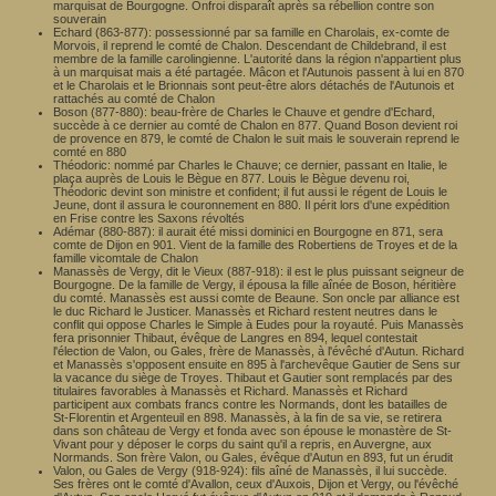
marquisat de Bourgogne. Onfroi disparaît après sa rébellion contre son
souverain
Echard (863-877): possessionné par sa famille en Charolais, ex-comte de
Morvois, il reprend le comté de Chalon. Descendant de Childebrand, il est
membre de la famille carolingienne. L'autorité dans la région n'appartient plus
à un marquisat mais a été partagée. Mâcon et l'Autunois passent à lui en 870
et le Charolais et le Brionnais sont peut-être alors détachés de l'Autunois et
rattachés au comté de Chalon
Boson (877-880): beau-frère de Charles le Chauve et gendre d'Echard,
succède à ce dernier au comté de Chalon en 877. Quand Boson devient roi
de provence en 879, le comté de Chalon le suit mais le souverain reprend le
comté en 880
Théodoric: nommé par Charles le Chauve; ce dernier, passant en Italie, le
plaça auprès de Louis le Bègue en 877. Louis le Bègue devenu roi,
Théodoric devint son ministre et confident; il fut aussi le régent de Louis le
Jeune, dont il assura le couronnement en 880. Il périt lors d'une expédition
en Frise contre les Saxons révoltés
Adémar (880-887): il aurait été missi dominici en Bourgogne en 871, sera
comte de Dijon en 901. Vient de la famille des Robertiens de Troyes et de la
famille vicomtale de Chalon
Manassès de Vergy, dit le Vieux (887-918): il est le plus puissant seigneur de
Bourgogne. De la famille de Vergy, il épousa la fille aînée de Boson, héritière
du comté. Manassès est aussi comte de Beaune. Son oncle par alliance est
le duc Richard le Justicer. Manassès et Richard restent neutres dans le
conflit qui oppose Charles le Simple à Eudes pour la royauté. Puis Manassès
fera prisonnier Thibaut, évêque de Langres en 894, lequel contestait
l'élection de Valon, ou Gales, frère de Manassès, à l'évêché d'Autun. Richard
et Manassès s'opposent ensuite en 895 à l'archevêque Gautier de Sens sur
la vacance du siège de Troyes. Thibaut et Gautier sont remplacés par des
titulaires favorables à Manassès et Richard. Manassès et Richard
participent aux combats francs contre les Normands, dont les batailles de
St-Florentin et Argenteuil en 898. Manassès, à la fin de sa vie, se retirera
dans son château de Vergy et fonda avec son épouse le monastère de St-
Vivant pour y déposer le corps du saint qu'il a repris, en Auvergne, aux
Normands. Son frère Valon, ou Gales, évêque d'Autun en 893, fut un érudit
Valon, ou Gales de Vergy (918-924): fils aîné de Manassès, il lui succède.
Ses frères ont le comté d'Avallon, ceux d'Auxois, Dijon et Vergy, ou l'évêché