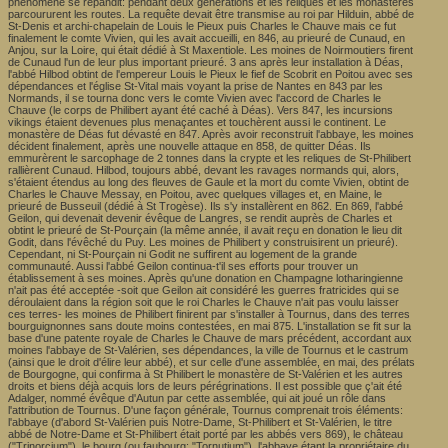
phénomène se répandit: pendant deux générations et les reliques et les monastères
parcoururent les routes. La requête devait être transmise au roi par Hilduin, abbé de
St-Denis et archi-chapelain de Louis le Pieux puis Charles le Chauve mais ce fut
finalement le comte Vivien, qui les avait accueilli, en 846, au prieuré de Cunaud, en
Anjou, sur la Loire, qui était dédié à St Maxentiole. Les moines de Noirmoutiers firent
de Cunaud l'un de leur plus important prieuré. 3 ans après leur installation à Déas,
l'abbé Hilbod obtint de l'empereur Louis le Pieux le fief de Scobrit en Poitou avec ses
dépendances et l'église St-Vital mais voyant la prise de Nantes en 843 par les
Normands, il se tourna donc vers le comte Vivien avec l'accord de Charles le
Chauve (le corps de Philibert ayant été caché à Déas). Vers 847, les incursions
vikings étaient devenues plus menaçantes et touchèrent aussi le continent. Le
monastère de Déas fut dévasté en 847. Après avoir reconstruit l'abbaye, les moines
décident finalement, après une nouvelle attaque en 858, de quitter Déas. Ils
emmurèrent le sarcophage de 2 tonnes dans la crypte et les reliques de St-Philibert
rallièrent Cunaud. Hilbod, toujours abbé, devant les ravages normands qui, alors,
s'étaient étendus au long des fleuves de Gaule et la mort du comte Vivien, obtint de
Charles le Chauve Messay, en Poitou, avec quelques villages et, en Maine, le
prieuré de Busseuil (dédié à St Trogèse). Ils s'y installèrent en 862. En 869, l'abbé
Geilon, qui devenait devenir évêque de Langres, se rendit auprès de Charles et
obtint le prieuré de St-Pourçain (la même année, il avait reçu en donation le lieu dit
Godit, dans l'évêché du Puy. Les moines de Philibert y construisirent un prieuré).
Cependant, ni St-Pourçain ni Godit ne suffirent au logement de la grande
communauté. Aussi l'abbé Geilon continua-t'il ses efforts pour trouver un
établissement à ses moines. Après qu'une donation en Champagne lotharingienne
n'ait pas été acceptée -soit que Geilon ait considéré les guerres fratricides qui se
déroulaient dans la région soit que le roi Charles le Chauve n'ait pas voulu laisser
ces terres- les moines de Philibert finirent par s'installer à Tournus, dans des terres
bourguignonnes sans doute moins contestées, en mai 875. L'installation se fit sur la
base d'une patente royale de Charles le Chauve de mars précédent, accordant aux
moines l'abbaye de St-Valérien, ses dépendances, la ville de Tournus et le castrum
(ainsi que le droit d'élire leur abbé), et sur celle d'une assemblée, en mai, des prélats
de Bourgogne, qui confirma à St Philibert le monastère de St-Valérien et les autres
droits et biens déjà acquis lors de leurs pérégrinations. Il est possible que ç'ait été
Adalger, nommé évêque d'Autun par cette assemblée, qui ait joué un rôle dans
l'attribution de Tournus. D'une façon générale, Tournus comprenait trois éléments:
l'abbaye (d'abord St-Valérien puis Notre-Dame, St-Philibert et St-Valérien, le titre
abbé de Notre-Dame et St-Philibert était porté par les abbés vers 869), le château
("Trinorcium"), le bourg (ou faubourg; "Tornutium"), l'abbaye étant la propriétaire du