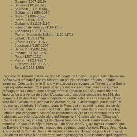
Guagon (1007-1019)
Bernaire (1019-1028)
St Ardain (1028-1056)
Guillaume I (1056-1064)
Gérard I (1064-1066)
Pierre I (1066-1108)
Guillaume II (1108-1114)
Francon de Rouzay (1114-1125)
Théodrad (1125-1132)
Pierre II Hugon de Bellefort (1132-1171)
Letbald (1171-1179)
Gérard II (1179-1197)
Josserand (1197-1200)
Bernard I (1200-1202)
Etienne II (1202-1207)
Pons (1207-1211)
Pierre III (1211-1217)
Guichard I (1217-1223)
Bérard (1223-1250)
L'abbaye de Tournus est située dans le comté de Chalon. Le pagus de Chalon-sur-
Saône avait été habité par les Ambarri, un peuple client des Eduens. Le futur
empereur Constantin Ier le Grand y embarqua ses troupes de Trêves sur la Saône
pour rejoindre Rome. C'est près de là qu'il eut la vision miraculeuse de la Croix,
présage de sa victoire, dont il devait créer le Labarum en 312. Chalon dût son
importance à la venue de Julien l'Apostat, qui y vint pour combattre, en 356, des
Alamans. Elle devint un moment capitale de certains des successeurs de Clovis,
vers 600. Chalon est ruinée par les Arabes en 731. Charlemagne, par la suite, fit
réparer la cathédrale St-Vincent. Louis le Pieux vint y recevoir la soumission de
Bernard d'Italie. Guérin, comte de Chalon, fut le défenseur du roi contre ses fils;
Lothaire, par vengeance, vint brûler entièrement la ville et tuer presque tous ses
habitants. La région s'appelle alors indifféremment "Chalonnais" ou "Chaunois".
Charles le Chauve, en 864, fait de Chalon l'une des huit villes autorisées à battre
monnaie. La ville vit le séjour, vers 879, du pape Jean VIII, qui fuyait Carloman, duc
de Bavière; il y canonisa les reliques des évêques Loup, Agricole, Flave, Jean, Grat,
Tranquile et de l'ermite Désiré. Arrivèrent ensuite les Normands puis les Hongrois.
Chalon mit un siècle à se relever du saccage hongrois et de la famine qu'il engendra.