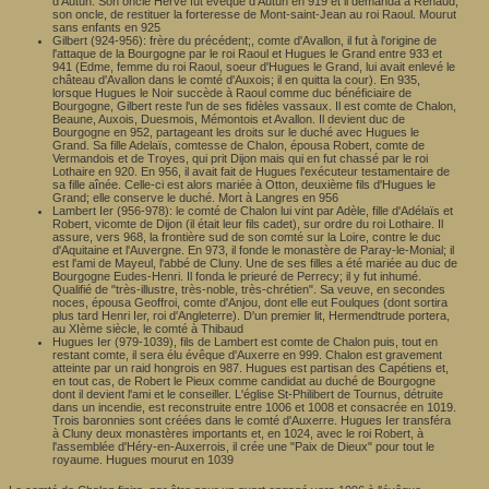
d'Autun. Son oncle Hervé fut évêque d'Autun en 919 et il demanda à Renaud,
son oncle, de restituer la forteresse de Mont-saint-Jean au roi Raoul. Mourut
sans enfants en 925
Gilbert (924-956): frère du précédent;, comte d'Avallon, il fut à l'origine de
l'attaque de la Bourgogne par le roi Raoul et Hugues le Grand entre 933 et
941 (Edme, femme du roi Raoul, soeur d'Hugues le Grand, lui avait enlevé le
château d'Avallon dans le comté d'Auxois; il en quitta la cour). En 935,
lorsque Hugues le Noir succède à Raoul comme duc bénéficiaire de
Bourgogne, Gilbert reste l'un de ses fidèles vassaux. Il est comte de Chalon,
Beaune, Auxois, Duesmois, Mémontois et Avallon. Il devient duc de
Bourgogne en 952, partageant les droits sur le duché avec Hugues le
Grand. Sa fille Adelaïs, comtesse de Chalon, épousa Robert, comte de
Vermandois et de Troyes, qui prit Dijon mais qui en fut chassé par le roi
Lothaire en 920. En 956, il avait fait de Hugues l'exécuteur testamentaire de
sa fille aînée. Celle-ci est alors mariée à Otton, deuxième fils d'Hugues le
Grand; elle conserve le duché. Mort à Langres en 956
Lambert Ier (956-978): le comté de Chalon lui vint par Adèle, fille d'Adélaïs et
Robert, vicomte de Dijon (il était leur fils cadet), sur ordre du roi Lothaire. Il
assure, vers 968, la frontière sud de son comté sur la Loire, contre le duc
d'Aquitaine et l'Auvergne. En 973, il fonde le monastère de Paray-le-Monial; il
est l'ami de Mayeul, l'abbé de Cluny. Une de ses filles a été mariée au duc de
Bourgogne Eudes-Henri. Il fonda le prieuré de Perrecy; il y fut inhumé.
Qualifié de "très-illustre, très-noble, très-chrétien". Sa veuve, en secondes
noces, épousa Geoffroi, comte d'Anjou, dont elle eut Foulques (dont sortira
plus tard Henri Ier, roi d'Angleterre). D'un premier lit, Hermendtrude portera,
au XIème siècle, le comté à Thibaud
Hugues Ier (979-1039), fils de Lambert est comte de Chalon puis, tout en
restant comte, il sera élu évêque d'Auxerre en 999. Chalon est gravement
atteinte par un raid hongrois en 987. Hugues est partisan des Capétiens et,
en tout cas, de Robert le Pieux comme candidat au duché de Bourgogne
dont il devient l'ami et le conseiller. L'église St-Philibert de Tournus, détruite
dans un incendie, est reconstruite entre 1006 et 1008 et consacrée en 1019.
Trois baronnies sont créées dans le comté d'Auxerre. Hugues Ier transféra
à Cluny deux monastères importants et, en 1024, avec le roi Robert, à
l'assemblée d'Héry-en-Auxerrois, il crée une "Paix de Dieux" pour tout le
royaume. Hugues mourut en 1039