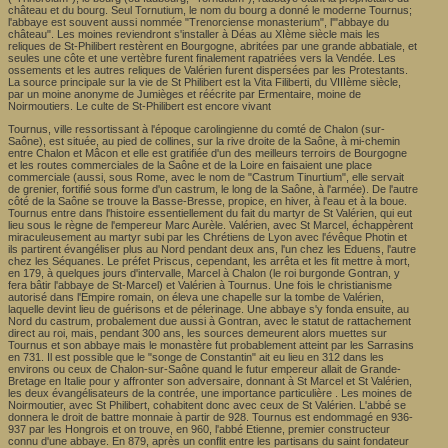
château et du bourg. Seul Tornutium, le nom du bourg a donné le moderne Tournus;
l'abbaye est souvent aussi nommée "Trenorciense monasterium", l'"abbaye du
château". Les moines reviendront s'installer à Déas au XIème siècle mais les
reliques de St-Philibert restèrent en Bourgogne, abritées par une grande abbatiale, et
seules une côte et une vertèbre furent finalement rapatriées vers la Vendée. Les
ossements et les autres reliques de Valérien furent dispersées par les Protestants.
La source principale sur la vie de St Philibert est la Vita Filiberti, du VIIIème siècle,
par un moine anonyme de Jumièges et réécrite par Ermentaire, moine de
Noirmoutiers. Le culte de St-Philibert est encore vivant
Tournus, ville ressortissant à l'époque carolingienne du comté de Chalon (sur-
Saône), est située, au pied de collines, sur la rive droite de la Saône, à mi-chemin
entre Chalon et Mâcon et elle est gratifiée d'un des meilleurs terroirs de Bourgogne
et les routes commerciales de la Saône et de la Loire en faisaient une place
commerciale (aussi, sous Rome, avec le nom de "Castrum Tinurtium", elle servait
de grenier, fortifié sous forme d'un castrum, le long de la Saône, à l'armée). De l'autre
côté de la Saône se trouve la Basse-Bresse, propice, en hiver, à l'eau et à la boue.
Tournus entre dans l'histoire essentiellement du fait du martyr de St Valérien, qui eut
lieu sous le règne de l'empereur Marc Aurèle. Valérien, avec St Marcel, échappèrent
miraculeusement au martyr subi par les Chrétiens de Lyon avec l'évêque Photin et
ils partirent évangéliser plus au Nord pendant deux ans, l'un chez les Eduens, l'autre
chez les Séquanes. Le préfet Priscus, cependant, les arrêta et les fit mettre à mort,
en 179, à quelques jours d'intervalle, Marcel à Chalon (le roi burgonde Gontran, y
fera bâtir l'abbaye de St-Marcel) et Valérien à Tournus. Une fois le christianisme
autorisé dans l'Empire romain, on éleva une chapelle sur la tombe de Valérien,
laquelle devint lieu de guérisons et de pélerinage. Une abbaye s'y fonda ensuite, au
Nord du castrum, probalement due aussi à Gontran, avec le statut de rattachement
direct au roi, mais, pendant 300 ans, les sources demeurent alors muettes sur
Tournus et son abbaye mais le monastère fut probablement atteint par les Sarrasins
en 731. Il est possible que le "songe de Constantin" ait eu lieu en 312 dans les
environs ou ceux de Chalon-sur-Saône quand le futur empereur allait de Grande-
Bretage en Italie pour y affronter son adversaire, donnant à St Marcel et St Valérien,
les deux évangélisateurs de la contrée, une importance particulière . Les moines de
Noirmoutier, avec St Philibert, cohabitent donc avec ceux de St Valérien. L'abbé se
donnera le droit de battre monnaie à partir de 928. Tournus est endommagé en 936-
937 par les Hongrois et on trouve, en 960, l'abbé Etienne, premier constructeur
connu d'une abbaye. En 879, après un conflit entre les partisans du saint fondateur