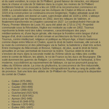
et du saint vendéen, le corps de St Philibert, grand faiseur de miracles, est déposé
dans le choeur et celui de St Valérien dans la crypte; les moines de St Philibert
fortifièrent l'endroit. Un incendie a lieu en 1006 et la reconstruction commence en
1008. La consécration du choeur par les évêques de Chalon et Mâcon a lieu en
1019 et la construction se continuera encore longtemps; l'église abbatiale avait été
fortifiée. Les abbés ont donné un saint, saint Ardain abbé de 1028 à 1056. L'abbaye
sera saccagée par les Huguenots en 1562, dont les reliques de Valérien, et
finalement transformée en chapitre canonial en 1627. Le cardinal André-Hercule de
Fleury, Premier Ministre de Louis XV, aura été abbé de 1715 à 1742. Propriété
communale sous la Révolution, l'église est restituée au culte en 1802. Tournus
représente la limite nord des tuiles romaines, caractéristiques des pays
méditerranéens et, d'une façon gérale, elle marque la frontière entre langue d'oil et
langue d'oil, droit coutumier et droit romain et architecture du Nord et du Sud.
Tournus, centre intellectuel, religieux et politique au Moyen Age, s'étant maintenue
comme étape entre Mâcon et Chalon, ayant le droit de battre monnaie, elle servait à
la route du commerce et des pélerinages via la Saône; la battelerie y était très active.
Entre montagne du Mâconnais et Bresse, l'abbaye, de plus, avait le droit de foires
annuelles et un bac permettait de traverser la rivière. Tournus obtint le droit de
s'enclore de murs dans la seconde moitié du XVème siècle au milieu des conflits
entre le comte de Mâcon, les abbés, le roi de France ou les ducs de Bourgogne. Elle
subit durement les guerres de Religion. Le commerce, l'industrie et l'artisanat, à l'ère
moderne, succédèrent au rayonnement de l'abbaye, ce qui se poursuivit jusqu'au
milieu du XIXème siècle. La crise du phylloxéra, la concurrence de l'ère industrielle,
le chemin de fer concurrençant la Saône rétrogradèrent la ville au rang de petite ville
de province. Suit une liste des abbés de St-Philibert-de-Tournus jusqu'à la disparition
du comté de Chalon
Geilon (875-886)
Blitgaire (886-893)
Gautier (893-899)
Hervé I (899-915)
Guicherand (915-924)
Hervé II (924-941)
Aymon (941-948)
Hervé III (948-970)
Etienne I (970-981)
Eudes (981-1007)