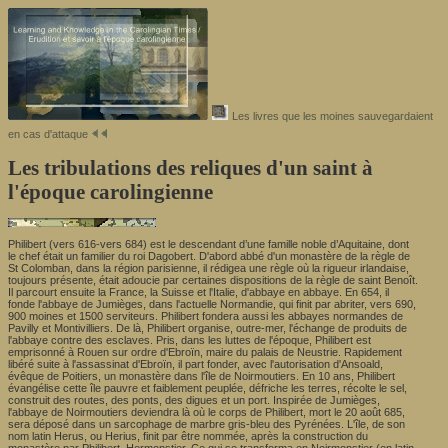
Les livres que les moines sauvegardaient
en cas d'attaque
Les tribulations des reliques d'un saint à
l'époque carolingienne
Philibert (vers 616-vers 684) est le descendant d’une famille noble d’Aquitaine, dont
le chef était un familier du roi Dagobert. D'abord abbé d'un monastère de la règle de
St Colomban, dans la région parisienne, il rédigea une règle où la rigueur irlandaise,
toujours présente, était adoucie par certaines dispositions de la règle de saint Benoît.
Il parcourt ensuite la France, la Suisse et l'Italie, d'abbaye en abbaye. En 654, il
fonde l'abbaye de Jumièges, dans l'actuelle Normandie, qui finit par abriter, vers 690,
900 moines et 1500 serviteurs. Philibert fondera aussi les abbayes normandes de
Pavilly et Montivilliers. De là, Philibert organise, outre-mer, l'échange de produits de
l'abbaye contre des esclaves. Pris, dans les luttes de l'époque, Philibert est
emprisonné à Rouen sur ordre d'Ebroïn, maire du palais de Neustrie. Rapidement
libéré suite à l'assassinat d'Ebroïn, il part fonder, avec l'autorisation d'Ansoald,
évêque de Poitiers, un monastère dans l'île de Noirmoutiers. En 10 ans, Philibert
évangélise cette île pauvre et faiblement peuplée, défriche les terres, récolte le sel,
construit des routes, des ponts, des digues et un port. Inspirée de Jumièges,
l'abbaye de Noirmoutiers deviendra là où le corps de Philibert, mort le 20 août 685,
sera déposé dans un sarcophage de marbre gris-bleu des Pyrénées. L'île, de son
nom latin Herus, ou Herius, finit par être nommée, après la construction du
monastère par Philibert, Hermonstier. Ce qui se transforma en Noirmonstier (en latin