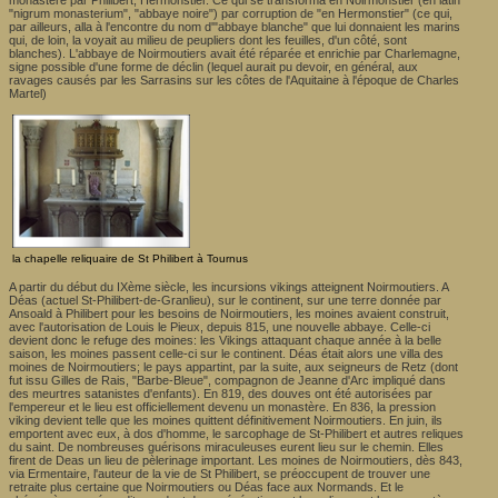
"nigrum monasterium", "abbaye noire") par corruption de "en Hermonstier" (ce qui,
par ailleurs, alla à l'encontre du nom d'"abbaye blanche" que lui donnaient les marins
qui, de loin, la voyait au milieu de peupliers dont les feuilles, d'un côté, sont
blanches). L'abbaye de Noirmoutiers avait été réparée et enrichie par Charlemagne,
signe possible d'une forme de déclin (lequel aurait pu devoir, en général, aux
ravages causés par les Sarrasins sur les côtes de l'Aquitaine à l'époque de Charles
Martel)
la chapelle reliquaire de St Philibert à Tournus
A partir du début du IXème siècle, les incursions vikings atteignent Noirmoutiers. A
Déas (actuel St-Philibert-de-Granlieu), sur le continent, sur une terre donnée par
Ansoald à Philibert pour les besoins de Noirmoutiers, les moines avaient construit,
avec l'autorisation de Louis le Pieux, depuis 815, une nouvelle abbaye. Celle-ci
devient donc le refuge des moines: les Vikings attaquant chaque année à la belle
saison, les moines passent celle-ci sur le continent. Déas était alors une villa des
moines de Noirmoutiers; le pays appartint, par la suite, aux seigneurs de Retz (dont
fut issu Gilles de Rais, "Barbe-Bleue", compagnon de Jeanne d'Arc impliqué dans
des meurtres satanistes d'enfants). En 819, des douves ont été autorisées par
l'empereur et le lieu est officiellement devenu un monastère. En 836, la pression
viking devient telle que les moines quittent définitivement Noirmoutiers. En juin, ils
emportent avec eux, à dos d'homme, le sarcophage de St-Philibert et autres reliques
du saint. De nombreuses guérisons miraculeuses eurent lieu sur le chemin. Elles
firent de Deas un lieu de pèlerinage important. Les moines de Noirmoutiers, dès 843,
via Ermentaire, l'auteur de la vie de St Philibert, se préoccupent de trouver une
retraite plus certaine que Noirmoutiers ou Déas face aux Normands. Et le