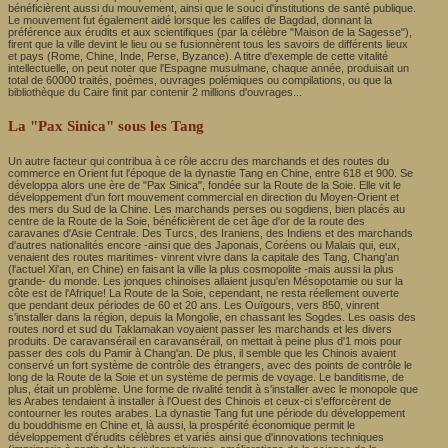
bénéficièrent aussi du mouvement, ainsi que le souci d'institutions de santé publique.
Le mouvement fut également aidé lorsque les califes de Bagdad, donnant la
préférence aux érudits et aux scientifiques (par la célèbre "Maison de la Sagesse"),
firent que la ville devint le lieu ou se fusionnèrent tous les savoirs de différents lieux
et pays (Rome, Chine, Inde, Perse, Byzance). A titre d'exemple de cette vitalité
intellectuelle, on peut noter que l'Espagne musulmane, chaque année, produisait un
total de 60000 traités, poèmes, ouvrages polémiques ou compilations, ou que la
bibliothèque du Caire finit par contenir 2 millions d'ouvrages...
La "Pax Sinica" sous les Tang
Un autre facteur qui contribua à ce rôle accru des marchands et des routes du
commerce en Orient fut l'époque de la dynastie Tang en Chine, entre 618 et 900. Se
développa alors une ère de "Pax Sinica", fondée sur la Route de la Soie. Elle vit le
développement d'un fort mouvement commercial en direction du Moyen-Orient et
des mers du Sud de la Chine. Les marchands perses ou sogdiens, bien placés au
centre de la Route de la Soie, bénéficièrent de cet âge d'or de la route des
caravanes d'Asie Centrale. Des Turcs, des Iraniens, des Indiens et des marchands
d'autres nationalités encore -ainsi que des Japonais, Coréens ou Malais qui, eux,
venaient des routes maritimes- vinrent vivre dans la capitale des Tang, Chang'an
(l'actuel Xi'an, en Chine) en faisant la ville la plus cosmopolite -mais aussi la plus
grande- du monde. Les jonques chinoises allaient jusqu'en Mésopotamie ou sur la
côte est de l'Afrique! La Route de la Soie, cependant, ne resta réellement ouverte
que pendant deux périodes de 60 et 20 ans. Les Ouïgours, vers 850, vinrent
s'installer dans la région, depuis la Mongolie, en chassant les Sogdes. Les oasis des
routes nord et sud du Taklamakan voyaient passer les marchands et les divers
produits. De caravansérail en caravansérail, on mettait à peine plus d'1 mois pour
passer des cols du Pamir à Chang'an. De plus, il semble que les Chinois avaient
conservé un fort système de contrôle des étrangers, avec des points de contrôle le
long de la Route de la Soie et un système de permis de voyage. Le banditisme, de
plus, était un problème. Une forme de rivalité tendit à s'installer avec le monopole que
les Arabes tendaient à installer à l'Ouest des Chinois et ceux-ci s'efforcèrent de
contourner les routes arabes. La dynastie Tang fut une période du développement
du bouddhisme en Chine et, là aussi, la prospérité économique permit le
développement d'érudits célèbres et variés ainsi que d'innovations techniques