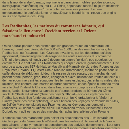
dans le monde arabe (canaux, imprimerie à caractères mobiles, poudre à canon,
cartographie, mathématiques, etc.). La Chine, cependant, tendit à toujours maintenir
un fort secteur économique d'Etat à côté des initiatives privées. Le néo-
confucianisme -le confucianisme renouvelé par le bouddhisme- trouve son origine
sous cette dynastie des Song
Les Radhanites, les maîtres du commerce lointain, qui
faisaient le lien entre l'Occident terrien et l'Orient
marchand et industriel
On ne saurait passer sous silence que les grandes routes du commerce, en
Eurasie, furent contrôlées, de l'an 600 à l'an 1000, par des marchands juifs, les
Radhanites -ou Radanites. Les Grandes Invasions, par les désordres qu'elles
apportaient, avaient largement désorganisé les routes romaines du commerce.
L'Empire byzantin, lui, tendit vite à devenir un empire "terrien", peu soucieux de
commerce. Ce sont ainsi ces Radhanites qui perpétuèrent le grand commerce. Une
source arabe, vers 817 -le Kitab al-Masalik wal-Mamalik (le Livre des Routes et des
Royaumes)- d'Abou I-Quasim Ubaïd Allah ibn Khordadbeh, maître de poste sous le
calife abbasside al-Mutammid décrit le réseau de ces routes: ces marchands, qui
parlent arabe, persan, grec, franc, espagnol et slave, utilisent des routes de terre ou
de mer et commercent les eunuques, les femmes esclaves, des enfants mâles, des
soieries, des castors, des martes et autres fourrures, et des épées du monde franc
vers le Sind, l'Inde et la Chine et, dans l'autre sens -y compris vers Byzance- le
musc, l'aloès, le camphre, la cannelle et d'autres produits de l'Orient. Au Xème
siècle, le "'Kitab al-Buldan" ("livre des pays") d'Ibn al-Faqih cite également les
Radhanites mais il se fonde essentiellement sur Ibn Khordadbeh et le "Sefer ha-
Dinim'" ("livre des prescriptions"), un récit hébreu des voyages de Yehuda ben Meir,
un Juif de Mayence, signale que Przemysl and et Kiev sont des comptoirs
radhanites. Au début du XIIème siècle, un marchand franco-juif nommé Yitshak
Dorbelo écrit qu'il est, avec des marchands radhanites, allé jusqu'en Pologne
Il semble que ces marchands juifs soient les descendants des Juifs installés en
Gaule à partir du IVème siècle -d'abord dans les vallées du Rhône et de la Saône
puis ailleurs- et qui y menaient essentiellement des activités de commerce. Leur sort
empira avec l'admission du catholicisme dans l'Empire romain, s'améliora légèrement