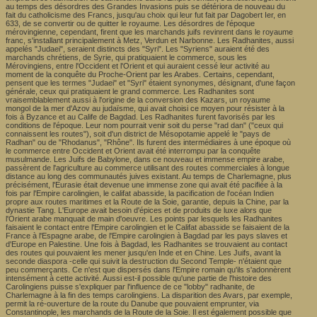
au temps des désordres des Grandes Invasions puis se détériora de nouveau du
fait du catholicisme des Francs, jusqu'au choix qui leur fut fait par Dagobert Ier, en
633, de se convertir ou de quitter le royaume. Les désordres de l'époque
mérovingienne, cependant, firent que les marchands juifs revinrent dans le royaume
franc, s'installant principalement à Metz, Verdun et Narbonne. Les Radhanites, aussi
appelés "Judaei", seraient distincts des "Syri". Les "Syriens" auraient été des
marchands chrétiens, de Syrie, qui pratiquaient le commerce, sous les
Mérovingiens, entre l'Occident et l'Orient et qui auraient cessé leur activité au
moment de la conquête du Proche-Orient par les Arabes. Certains, cependant,
pensent que les termes "Judaei" et "Syri" étaient synonymes, désignant, d'une façon
générale, ceux qui pratiquaient le grand commerce. Les Radhanites sont
vraisemblablement aussi à l'origine de la conversion des Kazars, un royaume
mongol de la mer d'Azov au judaïsme, qui avait choisi ce moyen pour résister à la
fois à Byzance et au Calife de Bagdad. Les Radhanites furent favorisés par les
conditions de l'époque. Leur nom pourrait venir soit du perse "rad dan" ("ceux qui
connaissent les routes"), soit d'un district de Mésopotamie appelé le "pays de
Radhan" ou de "Rhodanus", "Rhône". Ils furent des intermédiaires à une époque où
le commerce entre Occident et Orient avait été interrompu par la conquête
musulmande. Les Juifs de Babylone, dans ce nouveau et immense empire arabe,
passèrent de l'agriculture au commerce utilisant des routes commerciales à longue
distance au long des communautés juives existant. Au temps de Charlemagne, plus
précisément, l'Eurasie était devenue une immense zone qui avait été pacifiée à la
fois par l'Empire carolingien, le califat abasside, la pacification de l'océan Indien
propre aux routes maritimes et la Route de la Soie, garantie, depuis la Chine, par la
dynastie Tang. L'Europe avait besoin d'épices et de produits de luxe alors que
l'Orient arabe manquait de main d'oeuvre. Les points par lesquels les Radhanites
faisaient le contact entre l'Empire carolingien et le Califat abasside se faisaient de la
France à l'Espagne arabe, de l'Empire carolingien à Bagdad par les pays slaves et
d'Europe en Palestine. Une fois à Bagdad, les Radhanites se trouvaient au contact
des routes qui pouvaient les mener jusqu'en Inde et en Chine. Les Juifs, avant la
seconde diaspora -celle qui suivit la destruction du Second Temple- n'étaient que
peu commerçants. Ce n'est que dispersés dans l'Empire romain qu'ils s'adonnèrent
intensément à cette activité. Aussi est-il possible qu'une partie de l'histoire des
Carolingiens puisse s'expliquer par l'influence de ce "lobby" radhanite, de
Charlemagne à la fin des temps carolingiens. La disparition des Avars, par exemple,
permit la ré-ouverture de la route du Danube que pouvaient emprunter, via
Constantinople, les marchands de la Route de la Soie. Il est également possible que