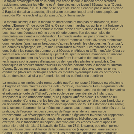
Le rapide développement de la conquête arabe fit que le monde arabe s'étendit
rapidement, pendant les VIIème et VIIIème siècles, de jusqu'à l'Espagne, à l'Ouest,
jusqu'au Pakistan, à l'Est. Cette base objective s'accrut encore par la mise en place
à Bagdad du califat abasside, d'inspiration persane, lequel atteint son apogée au
milieu du IXème siècle et qui dura jusqu'au XIIIème siècle
Le monde islamique fut un monde de marchands et non pas de noblesses, telles
celles d'Europe, d'Inde ou de Chine. Ce sont ces marchands qui furent à l'origine de
l'étendue de l'apogée que connut le monde arabe entre VIIIème et XIIIème siècle.
Les historiens évoquent même cette période comme l'un des exemples de
mondialisation avant la mondialisation. Le monde arabe finit par connaître une
véritable économie de marché, avec le "dinar" monnaie stable, diverses techniques
commerciales (ainsi, parmi beaucoup d'autres le crédit, les chèques, les "startups",
les comptes d'épargne, etc.) et une urbanisation avancée. Les marchands arabes
contrôlaient les routes du commerce à l'Ouest, en Afrique et à l'Est, en Asie. C'est ce
vaste réseau de la marchandise qui permit de spectaculaires avancées en matière
d'agriculture (ce sont les Arabes qui inventèrent la rotation des cultures, des
techniques sophistiquées d'irrigation, ou de nouvelles plantes et produits). Ces
techniques et produits furent d'ailleurs exportées partout dans le monde musulman
d'alors. Et ces réseaux de marchands permirent aussi des avancées en terme
d'industrie (diverses techniques telles les moulins hydrauliques ou les barrages ou
divers domaines, ainsi la parfumerie, les mines ou l'industrie sucrière)
La renaissance intellectuelle remarquable que l'on constate à l'époque carolingienne
à Bagdad et dans d'autres centres -tels Cordoue, Kairouan ou Fès- a également été
liée à ce vaste ensemble arabe. Cet effort se fit surtout dans une direction humaniste
et rationaliste, celle de l'"ijtihad", cette école de pensée libérale de l'Islam, qui,
s'opposant à une orthodoxie forte, dura jusqu'au XIIIème siècle. La richesse du
monde arabe, d'une part, et les besoins, en termes de savoir-faire, pour l'agriculture
ou l'industrie, amenèrent ce très fort développement de tous les domaines du savoir,
de la science, l'astronomie, la médecine et autres aux secteurs, plus orientés vers la
pratique, de l'agronomie, des sciences de l'ingénierie, de la chimie ou de
l'architecture. Ce développement de l'érudition fut également favorisé par l'apparition
des premières universités du monde, des premières bibliothèques de prêt, par
exemple, ou la fabrication du papier (invention que les Arabes avaient appris de
prisonniers chinois faits à la bataille de Talas, en 751); le papier, peu cher, permet
une révolution dans la diffusion de la connaissance (il apparut au IIème siècle en
Chine). Les sciences politiques, le droit, les techniques juridiques commerciales