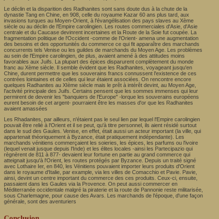
Le déclin et la disparition des Radhanites sont sans doute dus à la chute de la
dynastie Tang en Chine, en 908, celle du royaume Kazar 60 ans plus tard, aux
invasions turques au Moyen-Orient, à l'évangélisation des pays slaves au Xème
siècle ou au déclin de l'Empire carolingien. Les routes commerciales d'Asie, d'Asie
centrale et du Caucase devinrent incertaines et la Route de la Soie fut coupée. La
fragmentation politique de l'Occident -comme de l'Orient- amena une augmentation
des besoins et des opportunités du commerce ce qui fit apparaître des marchands
concurrents tels Venise ou les guildes de marchands du Moyen Age. Les problèmes
au sein de l'Empire carolingien, de plus, avaient amené à des attitudes moins
favorables aux Juifs. La plupart des épices disparurent complètement du monde
franc au Xème siècle. Il semble évident que les Radhanites, voyageant jusqu'en
Chine, durent permettre que les souverains francs connussent l'existence de ces
contrées lointaines et de celles qui leur étaient associées. On rencontre encore
quelques Radhanites au XIème siècle mais le prêt à intérêt devint, au Moyen Age,
l'activité principale des Juifs. Certains pensent que les sommes immenses qui leur
permirent de devenir les "banquiers de l'Europe" -lorque les souverains européens
eurent besoin de cet argent- pourraient être les masses d'or que les Radhanites
avaient amassées
Les Rhadanites, par ailleurs, n'étaient pas le seul lien par lequel l'Empire carolingien
pouvait être relié à l'Orient et il se peut, qu'à titre personnel, ils aient résidé surtout
dans le sud des Gaules. Venise, en effet, était aussi un acteur important (la ville, qui
appartenait théoriquement à Byzance, était pratiquement indépendante). Les
marchands vénitiens commerçaient les soieries, les épices, les parfums ou l'ivoire
(lequel venait jusque depuis l'Inde) et les élites locales -ainsi les Partecipazio qui
règnèrent de 811 à 877- devaient leur fortune en partie au grand commerce qui
atteignait jusqu'à l'Orient, les routes protégés par Byzance. Depuis un traité signé
avec Lothaire Ier, en 840, les Vénitiens pouvaient importer leurs produits d'Orient
dans le royaume d'Italie, par example, via les villes de Comacchio et Pavie. Pavie,
ainsi, devint un centre important du commerce des ces produits. Ceux-ci, ensuite,
passaient dans les Gaules via la Provence. On peut aussi commercer en
Méditerranée occidentale malgré la piraterie et la route de Pannonie reste militarisée,
sous Charlemagne, pour cause des Avars. Les marchands de l'époque, d'une façon
générale, sont des aventuriers
Conclusion