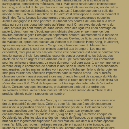
(imprimerie à partir de bloc xylographiques, améliorations de la science de la
cartographie, compilations médicales, etc.). Mais cette renaissance chinoise sous
les Tang, soit du fait du temps plus court sur lequel elle se développa, soit du fait du
système confucéen de l'érudition, ne parvint pas à l'apogée que connut celle du
monde arabe. La "Route maritime de la Soie" s'est développée surtout au moment du
déclin des Tang, lorsque la route terrestre est devenue dangereuse et que les
Arabes ont gagné la Chine par mer. Ils utilisent des boutres de 20m sur 8, à deux
mâts qui sont sans doute fabriqués au Yémen ou à Oman avec du bois venu du
Sahel africain (ils sont fabriqués sans clous, avec des ligatures et du calfatage en
papier); deux hommes d'équipage sont obligés d'écoper en permanence. Les
navires quittent le golfe Persique en septembre-octobre, au moment où la mousson
du nord-ouest leur permet de gagner l'Inde puis Ceylan; de là, ils passent le détroit
de Malacca et, après des escales au Vietnam puis l'actuelle Hong-Kong, ils arrivent,
après un voyage d'une année, à Yangzhou, à l'embouchure du Fleuve Bleu.
Yangzhou est alors le seul port chinois autorisé aux étrangers. Les marins,
cependant, n'ont pas accès à la ville même et le commerce est sous le contrôle des
fonctionnaires chinois. Les produits exportés sont la porcelaine, les épices, des
objets en or ou en argent et les artisans du lieu peuvent fabriquer sur commande
pour les acheteurs étrangers. La route du retour -qui dure aussi 1 an- commence en
octobre lorsque commence de souffler la mousson du nord-est. Les marchandises
embarquées par les marins arabes vont pouvoir s'échanger, le long de la route, en
Inde puis fournir des bénéfices importants dans le monde arabe. Les autorités
chinoises confient aussi souvent à ces marchands l'emport de cadeaux du Fils du
Ciel à destination de souverains locaux. Même la route maritime de la Soie finira par
s'éteindre vers 850. C'est de là que naîtront les légendes telle celle de Sinbad le
Marin. Certains voyages importants, probablement exécuté sur ordre des
souverains arabes, avaient lieu tous les 20 ans à destination de la Chine et des
produits chinois étaient rapportés en nombre
La dynastie suivante, celle des Song, qui commença vers 960, vit à nouveau une
ère de prospérité économique. Celle-ci, cette fois, fut due à un développement
massif de la population chinoise, qui fut multipliée par deux. Cela mena à ce que
certains appellent une "révolution industrielle", avec, par exemple, une
consommation annuelle et par tête de 1,5 kg de fer (1 kg à la même époque en
Occident), les villes les plus grandes du monde de l'époque, ou un produit intérieur
brut par tête légèrement supérieur à ce qu'il était en Occident à la même époque
(vers l'an Mil). Les routes maritimes ressuscitèrent aussi à cette époque. Les
sciences et les techniques évoluèrent aussi, comme elles continuaient de le faire