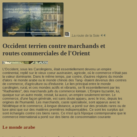
.La route de la Soie
Occident terrien contre marchands et
routes commerciales de l'Orient
L'Occident, sous les Carolingiens, était essentiellement devenu un empire
continental, replié sur le vieux coeur austrasien, agricole, où le commerce n'était pas
la valeur dominante. Dans le même temps, par contre, d'autres régions du monde
d'alors -le monde arabe ou le monde chinois des Tang- étaient devenus des centres
de commerce, d'agriculture ou d'industrie. Le lien principal entre le monde
carolingien, rural, et ces mondes actifs et vibrants, se fit essentiellement par les
"Radhanites", des marchands juifs du commerce lointain. L'Empire byzantin, lui,
quoique sur un autre mode, restait, lui aussi, un empire seulement terrien. Le
commerce, d'une façon générale, est sans doute apparu, avec le troc, depuis les
origines de l'humanité. Les marchands, caste spécialisée, sont apparus avec le
Néolithique et le commerce, à longue distance, a porté sur des produits rares ou de
luxe ainsi que sur des matières premières indispensables. Ce sont les surplus qui
sont échangés contre ces biens rares. Ce n'est qu'à l'époque contemporaine que le
commerce international a porté sur des biens de consommation courante
Le monde arabe