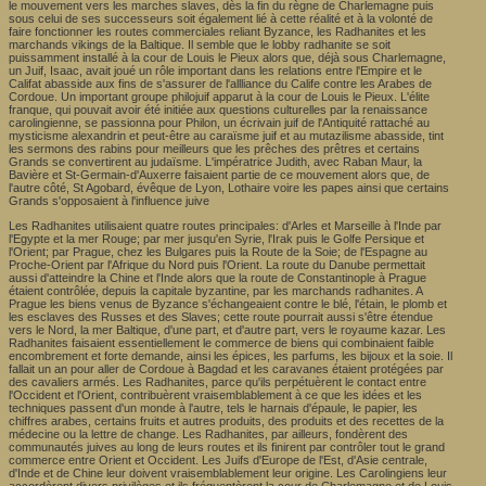
le mouvement vers les marches slaves, dès la fin du règne de Charlemagne puis
sous celui de ses successeurs soit également lié à cette réalité et à la volonté de
faire fonctionner les routes commerciales reliant Byzance, les Radhanites et les
marchands vikings de la Baltique. Il semble que le lobby radhanite se soit
puissamment installé à la cour de Louis le Pieux alors que, déjà sous Charlemagne,
un Juif, Isaac, avait joué un rôle important dans les relations entre l'Empire et le
Califat abasside aux fins de s'assurer de l'allliance du Calife contre les Arabes de
Cordoue. Un important groupe philojuif apparut à la cour de Louis le Pieux. L'élite
franque, qui pouvait avoir été initiée aux questions culturelles par la renaissance
carolingienne, se passionna pour Philon, un écrivain juif de l'Antiquité rattaché au
mysticisme alexandrin et peut-être au caraïsme juif et au mutazilisme abasside, tint
les sermons des rabins pour meilleurs que les prêches des prêtres et certains
Grands se convertirent au judaïsme. L'impératrice Judith, avec Raban Maur, la
Bavière et St-Germain-d'Auxerre faisaient partie de ce mouvement alors que, de
l'autre côté, St Agobard, évêque de Lyon, Lothaire voire les papes ainsi que certains
Grands s'opposaient à l'influence juive
Les Radhanites utilisaient quatre routes principales: d'Arles et Marseille à l'Inde par
l'Egypte et la mer Rouge; par mer jusqu'en Syrie, l'Irak puis le Golfe Persique et
l'Orient; par Prague, chez les Bulgares puis la Route de la Soie; de l'Espagne au
Proche-Orient par l'Afrique du Nord puis l'Orient. La route du Danube permettait
aussi d'atteindre la Chine et l'Inde alors que la route de Constantinople à Prague
étaient contrôlée, depuis la capitale byzantine, par les marchands radhanites. A
Prague les biens venus de Byzance s'échangeaient contre le blé, l'étain, le plomb et
les esclaves des Russes et des Slaves; cette route pourrait aussi s'être étendue
vers le Nord, la mer Baltique, d'une part, et d'autre part, vers le royaume kazar. Les
Radhanites faisaient essentiellement le commerce de biens qui combinaient faible
encombrement et forte demande, ainsi les épices, les parfums, les bijoux et la soie. Il
fallait un an pour aller de Cordoue à Bagdad et les caravanes étaient protégées par
des cavaliers armés. Les Radhanites, parce qu'ils perpétuèrent le contact entre
l'Occident et l'Orient, contribuèrent vraisemblablement à ce que les idées et les
techniques passent d'un monde à l'autre, tels le harnais d'épaule, le papier, les
chiffres arabes, certains fruits et autres produits, des produits et des recettes de la
médecine ou la lettre de change. Les Radhanites, par ailleurs, fondèrent des
communautés juives au long de leurs routes et ils finirent par contrôler tout le grand
commerce entre Orient et Occident. Les Juifs d'Europe de l'Est, d'Asie centrale,
d'Inde et de Chine leur doivent vraisemblablement leur origine. Les Carolingiens leur