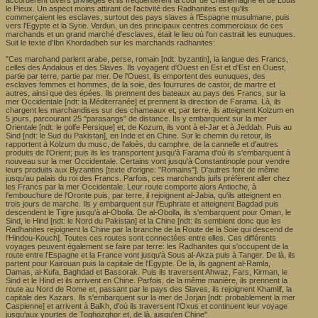
accordèrent divers privilèges et ils fréquentèrent la cour de Charlemagne et de Louis
le Pieux. Un aspect moins attirant de l'activité des Radhanites est qu'ils
commerçaient les esclaves, surtout des pays slaves à l'Espagne musulmane, puis
vers l'Egypte et la Syrie. Verdun, un des principaux centres commerciaux de ces
marchands et un grand marché d'esclaves, était le lieu où l'on castrait les eunuques.
Suit le texte d'Ibn Khordadbeh sur les marchands radhanites:
"Ces marchand parlent arabe, perse, romain [ndt: byzantin], la langue des Francs,
celles des Andalous et des Slaves. Ils voyagent d'Ouest en Est et d'Est en Ouest,
partie par terre, partie par mer. De l'Ouest, ils emportent des eunuques, des
esclaves femmes et hommes, de la soie, des fourrures de castor, de martre et
autres, ainsi que des épées. Ils prennent des bateaux au pays des Francs, sur la
mer Occidentale [ndt: la Méditerranée] et prennent la direction de Farama. Là, ils
chargent les marchandises sur des chameaux et, par terre, ils atteignent Kolzum en
5 jours, parcourant 25 "parasangs" de distance. Ils y embarquent sur la mer
Orientale [ndt: le golfe Persique] et, de Kozum, ils vont à el-Jar et à Jeddah. Puis au
Sind [ndt: le Sud du Pakistan], en Inde et en Chine. Sur le chemin du retour, ils
rapportent à Kolzum du musc, de l'aloès, du camphre, de la cannelle et d'autres
produits de l'Orient; puis ils les transportent jusqu'à Farama d'où ils s'embarquent à
nouveau sur la mer Occidentale. Certains vont jusqu'à Constantinople pour vendre
leurs produits aux Byzantins [texte d'origne: "Romains"]. D'autres font de même
jusqu'au palais du roi des Francs. Parfois, ces marchands juifs préfèrent aller chez
les Francs par la mer Occidentale. Leur route comporte alors Antioche, à
l'embouchure de l'Oronte puis, par terre, il rejoignent al-Jabia, qu'ils atteignent en
trois jours de marche. Ils y embarquent sur l'Euphrate et atteignent Bagdad puis
descendent le Tigre jusqu'à al-Obolla. De al-Obolla, ils s'embarquent pour Oman, le
Sind, le Hind [ndt: le Nord du Pakistan] et la Chine [ndt: ils semblent donc que les
Radhanites rejoignent la Chine par la branche de la Route de la Soie qui descend de
l'Hindou-Kouch]. Toutes ces routes sont connectées entre elles. Ces différents
voyages peuvent également se faire par terre: les Radhanites qui s'occupent de la
route entre l'Espagne et la France vont jusqu'à Sous al-Akza puis à Tanger. De là, ils
partent pour Kairouan puis la capitale de l'Egypte. De là, ils gagnent al-Ramla,
Damas, al-Kufa, Baghdad et Bassorak. Puis ils traversent Ahwaz, Fars, Kirman, le
Sind et le Hind et ils arrivent en Chine. Parfois, de la même manière, ils prennent la
route au Nord de Rome et, passant par le pays des Slaves, ils rejoignent Khamlif, la
capitale des Kazars. Ils s'embarquent sur la mer de Jorjan [ndt: probablement la mer
Caspienne] et arrivent à Balkh, d'où ils traversent l'Oxus et continuent leur voyage
jusqu'aux yourtes de Toghozghor et, de là, jusqu'en Chine"