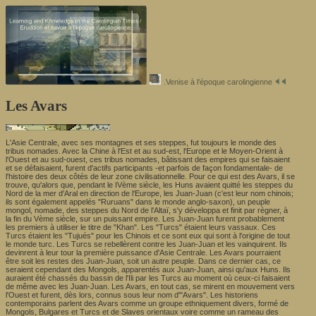
.Venise à l'époque carolingienne
Les Avars
L'Asie Centrale, avec ses montagnes et ses steppes, fut toujours le monde des
tribus nomades. Avec la Chine à l'Est et au sud-est, l'Europe et le Moyen-Orient à
l'Ouest et au sud-ouest, ces tribus nomades, bâtissant des empires qui se faisaient
et se défaisaient, furent d'actifs participants -et parfois de façon fondamentale- de
l'histoire des deux côtés de leur zone civilisationnelle. Pour ce qui est des Avars, il se
trouve, qu'alors que, pendant le IVème siècle, les Huns avaient quitté les steppes du
Nord de la mer d'Aral en direction de l'Europe, les Juan-Juan (c'est leur nom chinois;
ils sont également appelés "Ruruans" dans le monde anglo-saxon), un peuple
mongol, nomade, des steppes du Nord de l'Altaï, s'y développa et finit par règner, à
la fin du Vème siècle, sur un puissant empire. Les Juan-Juan furent probablement
les premiers à utiliser le titre de "Khan". Les "Turcs" étaient leurs vassaux. Ces
Turcs étaient les "Tujués" pour les Chinois et ce sont eux qui sont à l'origine de tout
le monde turc. Les Turcs se rebellèrent contre les Juan-Juan et les vainquirent. Ils
devinrent à leur tour la première puissance d'Asie Centrale. Les Avars pourraient
être soit les restes des Juan-Juan, soit un autre peuple. Dans ce dernier cas, ce
seraient cependant des Mongols, apparentés aux Juan-Juan, ainsi qu'aux Huns. Ils
auraient été chassés du bassin de l'Ili par les Turcs au moment où ceux-ci faisaient
de même avec les Juan-Juan. Les Avars, en tout cas, se mirent en mouvement vers
l'Ouest et furent, dès lors, connus sous leur nom d'"Avars". Les historiens
contemporains parlent des Avars comme un groupe ethniquement divers, formé de
Mongols, Bulgares et Turcs et de Slaves orientaux voire comme un rameau des