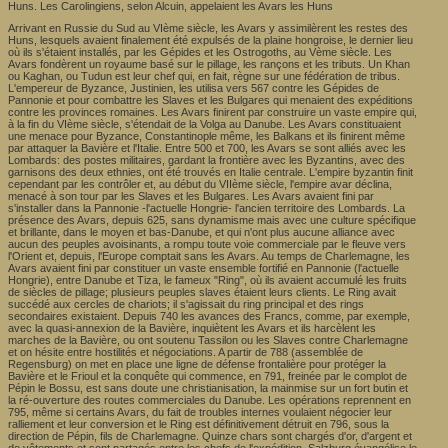
Huns. Les Carolingiens, selon Alcuin, appelaient les Avars les Huns
Arrivant en Russie du Sud au VIème siècle, les Avars y assimilèrent les restes des
Huns, lesquels avaient finalement été expulsés de la plaine hongroise, le dernier lieu
où ils s'étaient installés, par les Gépides et les Ostrogoths, au Vème siècle. Les
Avars fondèrent un royaume basé sur le pillage, les rançons et les tributs. Un Khan
ou Kaghan, ou Tudun est leur chef qui, en fait, règne sur une fédération de tribus.
L'empereur de Byzance, Justinien, les utilisa vers 567 contre les Gépides de
Pannonie et pour combattre les Slaves et les Bulgares qui menaient des expéditions
contre les provinces romaines. Les Avars finirent par construire un vaste empire qui,
à la fin du VIème siècle, s'étendait de la Volga au Danube. Les Avars constituaient
une menace pour Byzance, Constantinople même, les Balkans et ils finirent même
par attaquer la Bavière et l'Italie. Entre 500 et 700, les Avars se sont alliés avec les
Lombards: des postes militaires, gardant la frontière avec les Byzantins, avec des
garnisons des deux ethnies, ont été trouvés en Italie centrale. L'empire byzantin finit
cependant par les contrôler et, au début du VIIème siècle, l'empire avar déclina,
menacé à son tour par les Slaves et les Bulgares. Les Avars avaient fini par
s'installer dans la Pannonie -l'actuelle Hongrie- l'ancien territoire des Lombards. La
présence des Avars, depuis 625, sans dynamisme mais avec une culture spécifique
et brillante, dans le moyen et bas-Danube, et qui n'ont plus aucune alliance avec
aucun des peuples avoisinants, a rompu toute voie commerciale par le fleuve vers
l'Orient et, depuis, l'Europe comptait sans les Avars. Au temps de Charlemagne, les
Avars avaient fini par constituer un vaste ensemble fortifié en Pannonie (l'actuelle
Hongrie), entre Danube et Tiza, le fameux "Ring", où ils avaient accumulé les fruits
de siècles de pillage; plusieurs peuples slaves étaient leurs clients. Le Ring avait
succédé aux cercles de chariots; il s'agissait du ring principal et des rings
secondaires existaient. Depuis 740 les avances des Francs, comme, par exemple,
avec la quasi-annexion de la Bavière, inquiètent les Avars et ils harcèlent les
marches de la Bavière, ou ont soutenu Tassilon ou les Slaves contre Charlemagne
et on hésite entre hostilités et négociations. A partir de 788 (assemblée de
Regensburg) on met en place une ligne de défense frontalière pour protéger la
Bavière et le Frioul et la conquête qui commence, en 791, freinée par le complot de
Pépin le Bossu, est sans doute une christianisation, la mainmise sur un fort butin et
la ré-ouverture des routes commerciales du Danube. Les opérations reprennent en
795, même si certains Avars, du fait de troubles internes voulaient négocier leur
ralliement et leur conversion et le Ring est définitivement détruit en 796, sous la
direction de Pépin, fils de Charlemagne. Quinze chars sont chargés d'or, d'argent et