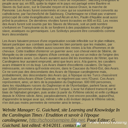
de vêtements et sont partagés entre les chefs de l'expédition. Salzburg évangélise le
peuple avar qui, en 805, quitte la région et le pays est partagé entre Bavière et
Slaves du Sud avec, sur le Danube moyen et la basse-Drave, la marche de
Pannonie. Les Avars furent exterminés et ceux qui se soumirent furent convertis au
catholicisme, par l'archevêché de Salzbourg. Charlemagne ne s'était pas vraiment
préoccupé de cette évangélisation et, sauf Alcuin et Arn, Paulin d'Aquilée avait aussi
prôné la prudence. De dernières révoltes furent écrasées en 805 et 811. Les restes
des Avars furent soit soumis par les Slaves de Moravie, soit un petit nombre
s'enfuirent en Transylvanie où ils se fondirent à des populations locales d'origine
slave, asiatiques ou germaniques. Les Székelys peuvent être considérés comme
leurs descendants
Les Avars faisaient preuve d'une organisation sociale inflexible sur le plan militaire,
faisant participer aux combats aussi bien les bien portants que les malades, par
exemple. Les tombes révèlent aussi souvent des restes à la fois d'hommes et de
chevaux. Cette tradition d'enterrer un guerrier avec son cheval vient de Sibérie, de
Mongolie ou de certaines régions d'Asie centrale, ce qui est un indice de l'origine des
rites funéraires avars. Les Avars auraient aussi été les inventeurs de l'étrier, que les
Carolingiens leur auraient emprunté, ainsi que leurs arcs. A la guerre, les cavaliers
avars imitaient le cri du loup. Les Avars étaient d'excellents cavaliers. De façon
intéressante, on notera qu'il existe encore, dans le Caucase du Nord-Est, des Avars.
Ce ne sont pas des descendants des Avars de l'époque carolingienne mais,
probablement, des descendants des Avars qui, à l'époque où les Turcs chassèrent
Juan-Juan et/ou Avars d'Asie Centrale, ne migrèrent pas vers l'Ouest. Ces Avars
représentent, ainsi, un tiers de la population du Daghestan. 600 000 personnes,
dans les républiques russes du Daghestan et de l'Azerbaïdjan, parlent l'avar, ainsi
que 10000 personnes d'une diaspora en Turquie. L'avar fut d'abord transcrit par le
biais de l'alphabet géorgien, puis arabe (à partir du XVIIème siècle) et enfin cyrillique
depuis le XXème siècle. Ainsi, paradoxalement, il est encore possible, aujourd'hui,
d'apprendre la langue avar qui, même si elle a dû évoluer depuis le VIIIème siècle,
n'en doit pas moins permettre de remonter ainsi le temps...
Website Manager: G. Guichard, site Learning and Knowledge In
the Carolingian Times / Erudition et savoir à l'époque
carolingienne,
http://schoolsempire.6te.net
. Page Editor: G.
Guichard. last edited: 4/14/2011. contact us at