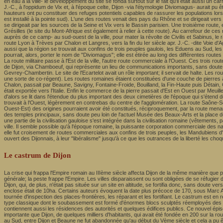
en eau à la ville- le développement du site se fonda surtout sur le fait qu'il était aussi un c
J.-C., à l'oppidum de Vix et, à l'époque celte, Dijon -via l'étymologie Diviomagus- aurait p
hauteurs ont pu constituer des refuges potentiels capables de rassurer les populations lorsqu'
est installé à la pointe sud). L'une des routes venait des pays du Rhône et se dirigeait ver
se dirigeait par les sources de la Seine et Vix vers le Bassin parisien. Une troisième route, enf
Grésilles (le site du Mont-Afrique est également à relier à cette route). Au carrefour de c
auprès de ce camp- au sud-ouest de la ville, pour mater la révolte de Civilis et Sabinus, 
route Lyon à Trèves par Chalon et Langres, vers la fin du Ier siècle apr. J.-C. -dite Voie d'Ag
aussi que la région se trouvait aux confins de trois peuples gaulois, les Eduens au Sud, les 
pourrait, alors, porter le nom de "Diviomagus"; elle est étirée au long des différentes routes 
La route militaire passe à l'Est de la ville, l'autre route commerciale à l'Ouest. Ces trois
de Dijon, via Chamboeuf, qui représente un lieu de communications importants, sans doute e
Gevrey-Chambertin. Le site de l'Ecartelot avait un rôle important; il servait de halte. Les 
une sorte de co-régent). Les routes romaines étaient constituées d'une couche de pierres à p
Chalon, passait par Beaune, Savigny, Fontaine-Froide, Bouilland, la Fin-Haute puis Détain, Ge
était exportée vers l'Italie. Enfin le commerce de la pierre passait d'Est en Ouest par Meui
d'alors se lit dans l'étendue du plus important des deux cimetières de l'époque qui s'étend d
trouvait à l'Ouest, légèrement en contrebas du centre de l'agglomération. La route Saône-Se
Ouest-Est) des origines pourraient avoir été constitués, réciproquement, par la route menan
des temples principaux, sans doute peu loin de l'actuel Musée des Beaux-Arts et la place de 
une partie de la civilisation gauloise s'est intégrée dans la civilisation romaine (vêtements,
ville. Il semble possible qu'à l'époque romaine, la puissante corporation commerciale des n
elle fut croisement de routes commerciales aux confins de trois peuples, les Mandubiens 
ouvert des Dijonnais, à leur "libéralisme" jusqu'à ce que les outrances de la liberté les choq
Le castrum de Dijon
La crise qui frappa l'Empire romain au IIIème siècle affecta Dijon de la même manière que pa
générale; la peste frappe l'Empire. Les villes disparaissent ou sont obligées de se réfugier
Dijon, qui, de plus, n'était pas située sur un site en altitude, se fortifia donc, sans doute
enclose était de 10ha. Certains auteurs évoquent la date plus précoce de 170, sous Marc Aurèl
tournée d'inspection des places-frontières, les réparant et les fortifiant. Le castrum est en 
type classique dont le soubassement est formé d'énormes blocs sculptés réemployés des mo
contiennent aussi les résidences des autorités et quelques édifices publics. Ce nouvel épisode
importante que Dijon, de quelques milliers d'habitants, qui avait été fondée en 200 sur la ro
au Sud, entre Dijon et Beaune ne fut abandonnée qu'au début du Vème siècle et cela a pu être