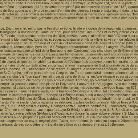
g de la muraille. On accédait aux quartiers liés à l'abbaye St-Bénigne soit, depuis la porte au L
nigne même. Le castrum, qui fut finalement remplacé par une nouvelle enceinte en 1137, laquell
 de Bourgogne ayant le droit exclusif d'en tirer des pierres; il resta ensuite inscrit dans la
ille actuelle. Les Romains implantèrent leurs villas dans la même zone, quoique plus au Nord, 
Côte. Les implantations germaniques favorisèrent plus l'Ouest de la ville, soit le côté des b
ise. Dijon, en effet, ne fut pas le lieu d'un évêché, la ville principale de la région étant Langr
urgogne, à l'instar de la Gaule; ce sont, pour l'essentiel, des Grecs et ils fréquentent les v
 Floride, deux saintes anciennes de Dijon, élevées dans le cimetière situé à l'Ouest de la vi
moins bien fortifiée. Aussi, les évêques abandonnèrent-ils la ville et ils vinrent se réfugier 
0, qu'aurait eu lieu le transfert et Dijon devint résidence habituelle sous St Grégoire (506 
u début du IXème siècle, vers 840, les évêques retournèrent s'installer à Langres, l'évêché éta
e jusqu'au passage définitif de la Bourgogne aux Capétiens. Les chanoines de St-Etienne devi
l'évêque de Langres -ce qui durera jusqu'au Xème siècle. Langres deviendra progressivement 
m, avec, selon la règle de l'époque une église principale (là, sous le vocable de St Etienne), 
é de clercs dirigés par un abbé. La maison de l'évêque était appuyée contre la muraille com
ant des droits considérables et qui finit par avoir la propriété de la plus grande partie du sol
 à ses successeurs. On continue de se rendre à Langres, à l'ancienne cathédrale, quand on le p
e St Grégoire, arrière-grand-père de Grégoire de Tours, considérait comme païenne mais qu'u
s sanctus", le "bon saint", en latin, serait venu de Smyrne, en Asie mineure et aurait connu 
es, il aurait finalement été martyr à Dijon sous le comte Térence, gouvernant pour Marc Aurèle.
compris la glorieuse Autun: disciple de St Polycarpe, il convertit la Bourgogne avec des comp
angres, lui valant de se perpétuer au-delà des temps mérovingiens. L'évêque Isaac, en 871, ref
s nécessaires. Isaac fit aussi restaurer la basilique St-Bénigne. Celle-ci fut cependant, avec l
èrent un important pélerinage. L'abbaye St-Bénigne influa aussi la topographie dijonnaise: un
i fortement à l'histoire de Dijon. L'abbaye de St-Bénigne, avec la cathédrale (ou le chapitre) St
 fin du VIème siècle. L'abbaye, ainsi, se retrouva gratifiée de tout un ensemble de terre à l'O
eurey-sur-Ouche; ainsi que Bussy, Colonges (entre Talant et Plombières), Plombières, Saligny
. C'est en cette époque aussi que l'abbaye St-Bénigne adopta la régle de St Benoît alors que, 
it lié l'abbaye à celle de St-Maurice d'Agaune, en Suisse (antique abbaye dédiée à St Maurice
tères ou de propriétés (qui leur servaient d'hôtelleries) sur la voie romaine de Dijon au Ju
ite augmenter ce noyau originel. Ainsi Talant, sur sa butte, lieu inhabité jusqu'au XIIème siècl
 les trésors de ses conquêtes et y installa un village et sa demeure) était à St-Bénigne