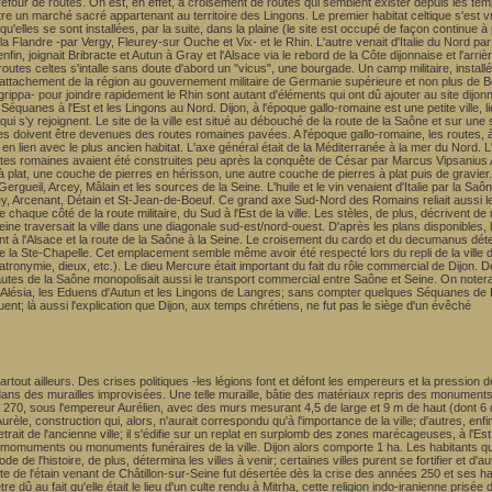
arrefour de routes. On est, en effet, à croisement de routes qui semblent exister depuis les tem
u être un marché sacré appartenant au territoire des Lingons. Le premier habitat celtique s'es
elles se sont installées, par la suite, dans la plaine (le site est occupé de façon continue à p
s la Flandre -par Vergy, Fleurey-sur Ouche et Vix- et le Rhin. L'autre venait d'Italie du Nord 
in, joignait Bribracte et Autun à Gray et l'Alsace via le rebord de la Côte dijonnaise et l'arrière
es routes celtes s'intalle sans doute d'abord un "vicus", une bourgade. Un camp militaire, ins
le rattachement de la région au gouvernement militaire de Germanie supérieure et non plus de
rippa- pour joindre rapidement le Rhin sont autant d'éléments qui ont dû ajouter au site dijonnai
Séquanes à l'Est et les Lingons au Nord. Dijon, à l'époque gallo-romaine est une petite ville, 
qui s'y rejoignent. Le site de la ville est situé au débouché de la route de la Saône et sur une s
 routes doivent être devenues des routes romaines pavées. A l'époque gallo-romaine, les route
n lien avec le plus ancien habitat. L'axe général était de la Méditerranée à la mer du Nord.
routes romaines avaient été construites peu après la conquête de César par Marcus Vipsanius Ag
lat, une couche de pierres en hérisson, une autre couche de pierres à plat puis de gravier. Le
rgueil, Arcey, Mâlain et les sources de la Seine. L'huile et le vin venaient d'Italie par la Saô
lley, Arcenant, Détain et St-Jean-de-Boeuf. Ce grand axe Sud-Nord des Romains reliait aussi le
e chaque côté de la route militaire, du Sud à l'Est de la ville. Les stèles, de plus, décrivent 
ine traversait la ville dans une diagonale sud-est/nord-ouest. D'après les plans disponibles, 
t à l'Alsace et la route de la Saône à la Seine. Le croisement du cardo et du decumanus déterm
la Ste-Chapelle. Cet emplacement semble même avoir été respecté lors du repli de la ville dan
 patronymie, dieux, etc.). Le dieu Mercure était important du fait du rôle commercial de Dijon. D
autes de la Saône monopolisait aussi le transport commercial entre Saône et Seine. On notera 
d'Alésia, les Eduens d'Autun et les Lingons de Langres; sans compter quelques Séquanes de 
uent; là aussi l'explication que Dijon, aux temps chrétiens, ne fut pas le siège d'un évêché
rtout ailleurs. Des crises politiques -les légions font et défont les empereurs et la pression
 dans des murailles improvisées. Une telle muraille, bâtie des matériaux repris des monuments e
 vers 270, sous l'empereur Aurélien, avec des murs mesurant 4,5 de large et 9 m de haut (dont 6
e, construction qui, alors, n'aurait correspondu qu'à l'importance de la ville; d'autres, enfi
retrait de l'ancienne ville; il s'édifie sur un replat en surplomb des zones marécageuses, à l'
muments ou monuments funéraires de la ville. Dijon alors comporte 1 ha. Les habitants qui 
 de l'histoire, de plus, détermina les villes à venir; certaines villes purent se fortifier et d'
ute de l'étain venant de Châtillon-sur-Seine fut désertée dès la crise des années 250 et ses ha
 dû au fait qu'elle était le lieu d'un culte rendu à Mitrha, cette religion indo-iranienne pri