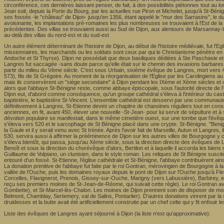
circonférence, ces dernières laissant penser, de fait, à des possibilités piétonnes tout au lon
Jean soit, depuis la Porte du Bourg, par les actuelles rue Piron et Michelet, jusqu'à St-Bé
ses fossés -le "château" de Dijon- jusqu'en 1356, étant appelé le "mur des Sarrasins", le duc
avoisinante, les implantations pré-romaines les plus nombreuses se trouvaient à l'Est de la v
précédentes. Des villas se trouvaient aussi au Sud de Dijon, aux alentours de Marsannay-la-
au-delà des villas du nord-est et du sud-est
Un autre élément déterminant de l'histoire de Dijon, au début de l'histoire médiévale, fut l'Egl
missionnaires, les marchands ou les soldats sont ceux par qui le Christianisme pénètre en Bo
Andoche et St Thyrse). Dijon ne possédait que deux basiliques dédiées à Ste Paschasie et St
Langres fut saccagée -sans doute parce qu'elle était sur le chemin des invasions barbares et 
partir du milieu du Vème siècle. C'est sous Urbain, sixième évêque de Langres, mort vers 45
573), fils de St Grégoire. Au moment de la réorganisation de l'Eglise par les Carolingiens a
mais ils conservèrent un "siège secondaire" à Dijon pendant les IXème et Xème siècles et c
alors que l'abbaye St-Bénigne reste, comme abbaye épiscopale, sous l'autorité directe de 
Dijon eut, d'abord comme conséquence, qu'un groupe cathédral s'éleva à l'intérieur du castru
baptistère, le baptistère St-Vincent. L'ensemble cathédral est desservi par une communaut
définitivement à Langres, St-Etienne devint un chapitre de chanoines réguliers tout en conserv
anciennes, en fit, avant 450, élever une nouvelle -St-Jean- pour lui servir de sépulture et
dévotion populaire se manifestait, dans le même cimetière ouest, sur une tombe que l'évêqu
s'éleva vers 520 et le sarcophage de St Bénigne placé dans une crypte. St-Bénigne. "Benignu
la Gaule et il y serait venu avec St Irénée. Après l'avoir fait de Marseille, Autun et Langr
530, servira aussi à affirmer la prééminence de Dijon sur les autres villes de Bourgogne y 
s'éleva bientôt, qui passa, jusqu'au Xème siècle, sous la direction directe des évêques de L
Benoît et sous la direction du chorévêque d'alors, Bertilon et à laquelle il accorda les bien
Guillaume de Volpiano, un clunisien, dans le style roman. Les reliques de St Bénigne suscit
entouré d'un fossé. St-Etienne, l'église cathédrale et St-Bénigne, l'abbaye contribuèrent ains
La donation primitive de l'abbaye fut faite par le roi Gontran, mérovingien de Bourgogne à la
vallée de l'Ouche, puis les domaines royaux depuis le pont de Dijon sur l'Ouche jusqu'à Fl
Corcelles, Flavignerot, Prenois, Gissey-sur-Ouche, Marigny (vers Labussière), Barbirey, etc
reçu ses premiers moines de St-Jean-de-Réome, qui suivait cette règle). Le roi Gontran ava
Gombette), et St-Marcel-lès-Chalon. Les moines de Dijon prennent soin de disposer de monas
Belmont, Chamblay, Sertemery, val de Salins, Pontarlier). D'autres donations vinrent par la su
druidesses et la butte avait été artificiellement construite par un chef celte qui y fit enfouir
Liste des évêques de Langres ayant séjourné à Dijon (la liste n'est qu'approximative):