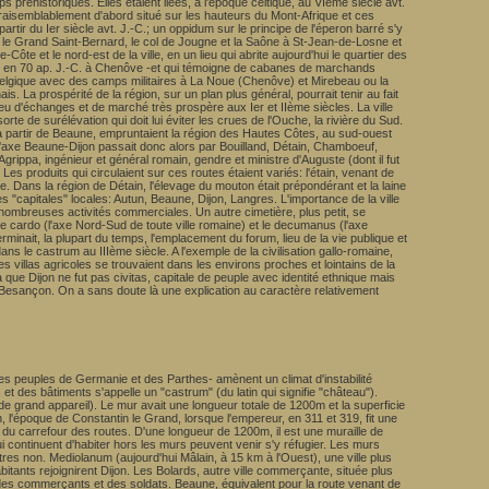
ps préhistoriques. Elles étaient liées, à l'époque celtique, au VIème siècle avt.
t vraisemblablement d'abord situé sur les hauteurs du Mont-Afrique et ces
artir du Ier siècle avt. J.-C.; un oppidum sur le principe de l'éperon barré s'y
par le Grand Saint-Bernard, le col de Jougne et la Saône à St-Jean-de-Losne et
-Côte et le nord-est de la ville, en un lieu qui abrite aujourd'hui le quartier des
tallé en 70 ap. J.-C. à Chenôve -et qui témoigne de cabanes de marchands
 Belgique avec des camps militaires à La Noue (Chenôve) et Mirebeau ou la
s. La prospérité de la région, sur un plan plus général, pourrait tenir au fait
lieu d'échanges et de marché très prospère aux Ier et IIème siècles. La ville
orte de surélévation qui doit lui éviter les crues de l'Ouche, la rivière du Sud.
s, à partir de Beaune, empruntaient la région des Hautes Côtes, au sud-ouest
 L'axe Beaune-Dijon passait donc alors par Bouilland, Détain, Chamboeuf,
rippa, ingénieur et général romain, gendre et ministre d'Auguste (dont il fut
s produits qui circulaient sur ces routes étaient variés: l'étain, venant de
ne. Dans la région de Détain, l'élevage du mouton était prépondérant et la laine
s "capitales" locales: Autun, Beaune, Dijon, Langres. L'importance de la ville
de nombreuses activités commerciales. Un autre cimetière, plus petit, se
le cardo (l'axe Nord-Sud de toute ville romaine) et le decumanus (l'axe
inait, la plupart du temps, l'emplacement du forum, lieu de la vie publique et
s le castrum au IIIème siècle. A l'exemple de la civilisation gallo-romaine,
es villas agricoles se trouvaient dans les environs proches et lointains de la
que Dijon ne fut pas civitas, capitale de peuple avec identité ethnique mais
Besançon. On a sans doute là une explication au caractère relativement
 des peuples de Germanie et des Parthes- amènent un climat d'instabilité
t des bâtiments s'appelle un "castrum" (du latin qui signifie "château").
 de grand appareil). Le mur avait une longueur totale de 1200m et la superficie
n, l'époque de Constantin le Grand, lorsque l'empereur, en 311 et 319, fit une
Est du carrefour des routes. D'une longueur de 1200m, il est une muraille de
continuent d'habiter hors les murs peuvent venir s'y réfugier. Les murs
autres non. Mediolanum (aujourd'hui Mâlain, à 15 km à l'Ouest), une ville plus
bitants rejoignirent Dijon. Les Bolards, autre ville commerçante, située plus
sée des commerçants et des soldats. Beaune, équivalent pour la route venant de