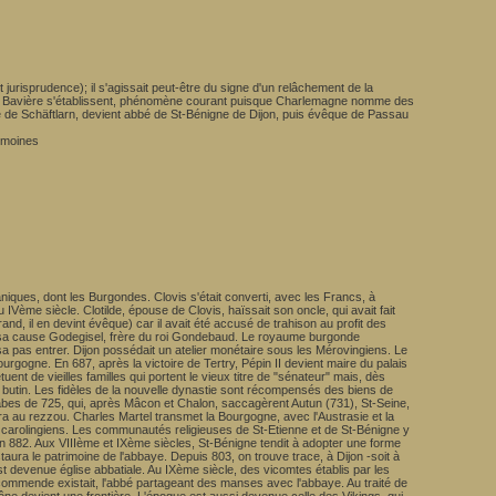
it jurisprudence); il s'agissait peut-être du signe d'un relâchement de la
res et Bavière s'établissent, phénomène courant puisque Charlemagne nomme des
bé de Schäftlarn, devient abbé de St-Bénigne de Dijon, puis évêque de Passau
x moines
aniques, dont les Burgondes. Clovis s'était converti, avec les Francs, à
 IVème siècle. Clotilde, épouse de Clovis, haïssait son oncle, qui avait fait
nd, il en devint évêque) car il avait été accusé de trahison au profit des
é à sa cause Godegisel, frère du roi Gondebaud. Le royaume burgonde
aissa pas entrer. Dijon possédait un atelier monétaire sous les Mérovingiens. Le
urgogne. En 687, après la victoire de Tertry, Pépin II devient maire du palais
nt de vieilles familles qui portent le vieux titre de "sénateur" mais, dès
t butin. Les fidèles de la nouvelle dynastie sont récompensés des biens de
rabes de 725, qui, après Mâcon et Chalon, saccagèrent Autun (731), St-Seine,
a au rezzou. Charles Martel transmet la Bourgogne, avec l'Austrasie et la
mps carolingiens. Les communautés religieuses de St-Etienne et de St-Bénigne y
 en 882. Aux VIIIème et IXème siècles, St-Bénigne tendit à adopter une forme
aura le patrimoine de l'abbaye. Depuis 803, on trouve trace, à Dijon -soit à
st devenue église abbatiale. Au IXème siècle, des vicomtes établis par les
 commende existait, l'abbé partageant des manses avec l'abbaye. Au traité de