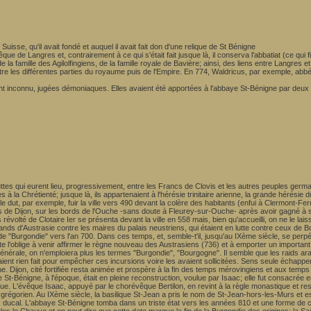
isse, qu'il avait fondé et auquel il avait fait don d'une relique de St Bénigne
ue de Langres et, contrairement à ce qui s'était fait jusque là, il conserva l'abbatiat (ce qui f
 la famille des Agilolfingiens, de la famille royale de Bavière; ainsi, des liens entre Lang
ntre les différentes parties du royaume puis de l'Empire. En 774, Waldricus, par exemple, ab
saint inconnu, jugées démoniaques. Elles avaient été apportées à l'abbaye St-Bénigne par deu
uttes qui eurent lieu, progressivement, entre les Francs de Clovis et les autres peuples germ
 la Chrétienté; jusque là, ils appartenaient à l'hérésie trinitaire arienne, la grande hérésie du
ut, par exemple, fuir la ville vers 490 devant la colère des habitants (enfui à Clermont-Ferra
u près de Dijon, sur les bords de l'Ouche -sans doute à Fleurey-sur-Ouche- après avoir gagn
s révolté de Clotaire Ier se présenta devant la ville en 558 mais, bien qu'accueilli, on ne le l
nds d'Austrasie contre les maires du palais neustriens, qui étaient en lutte contre ceux de Bo
 "Burgondie" vers l'an 700. Dans ces temps, et, semble-t'il, jusqu'au IXème siècle, se perpétue
te l'oblige à venir affirmer le règne nouveau des Austrasiens (736) et à emporter un importan
générale, on n'emploiera plus les termes "Burgondie", "Bourgogne". Il semble que les raids a
nt rien fait pour empêcher ces incursions voire les avaient sollicitées. Sens seule échapper
gne. Dijon, cité fortifiée resta animée et prospère à la fin des temps mérovingiens et aux te
St-Bénigne, à l'époque, était en pleine reconstruction, voulue par Isaac; elle fut consacrée
ue. L'évêque Isaac, appuyé par le chorévêque Bertilon, en revint à la règle monastique et rest
t grégorien. Au IXème siècle, la basilique St-Jean a pris le nom de St-Jean-hors-les-Murs et e
ais ducal. L'abbaye St-Bénigne tomba dans un triste état vers les années 810 et une forme de