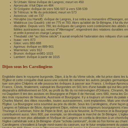
St Urbain: 6ème évêque de Langres; meurt en 450
Aproncule: il fuit Dijon en 484
St Grégoire: évêque de vers 506-507 à vers 538-539
St Tétricus: le fils du précédent; meurt en 573
Astoricus: cité en 737
Hérulphe (ou Hariolf): évêque de Langres, il se retira au monastère d'Elwangen, en Su
Waldricus (ou Gaudri): cité en 775 et 783. Alors qu'abbé de St-Bénigne, il fut élu évêq
discipline. Depuis vers 780, les évêques de Langres sont continûment des abbés de
fidèles austrasiens qui, venus d'"Allemagne", engendrent des relations durables e
et enfin il prend en charge Langres
Theubald: cité "au IXème siècle"; il aurait empêché l'adoration des reliques d'un 
Isaac: vers 873
Gilon: vers 880-888
Agrimus: évêque en 889-901
Warnerius: vers 912
Brunon: évêque en981-1015
Lambert: évêque à partir de 1015
Dijon sous les Carolingiens
Englobée dans le royaume burgonde, Dijon, à la fin du Vème siècle, elle fut prise dans les l
l'Eglise et cette conquête était aussi une volonté de ramener les autres peuples germaniques à
tuer son père Chilpéric et elle poussa les évêques à passer aux Francs. L'évêque Aproncule d
Francs. Clovis, finalement, vainquit les Burgondes en 501 lors d'une bataille qui eut lie
disparaîtra définitivement en 534, au profit du fils du roi mérovingien d'Orléans. Chramm, fil
roi Dagobert II tint des assises en Bourgogne et Pépin II de Herstal, vers 680, mena les Gra
des trois royaumes de Neustrie, Austrasie et Bourgogne. Il y a toujours un maire du palais de
Charles Martel, des élites nouvelles, toutes austrasiennes, sont implantées. Mais une révol
l'Eglise. La Bourgogne sera soumise au prix du déclin. Sous les Carolingiens, d'une façon 
Langres et l'abbaye de Bèze, épargnèrent Dijon, même si les seigneurs bourguignons n'avaie
Thuringe à Carloman, frère de Pépin le Bref, qui a la la Neustrie, la Provence et la Bourgo
contribuèrent aussi. Vers 800, par exemple, se développa le marché de St-Bénigne. L'église 
canonique et non plus abbatiale et l'évêque de Langres en confia la direction à un chorévêq
l'église cathédrale soit à St-Bénigne- d'une "schola cantorum", école où l'on forme au chan
Carolingiens s'installent à l'angle nord-ouest du castrum, sur le futur emplacement du pal