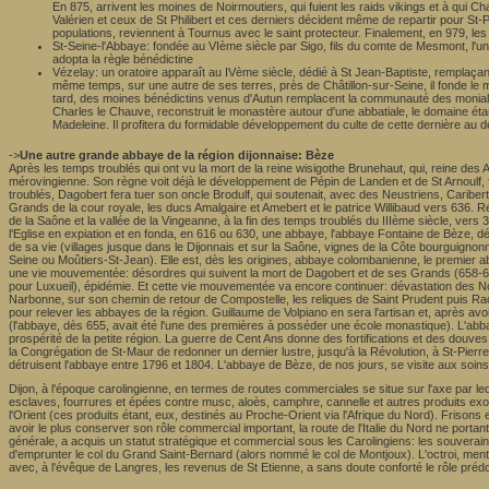
En 875, arrivent les moines de Noirmoutiers, qui fuient les raids vikings et à qui 
Valérien et ceux de St Philibert et ces derniers décident même de repartir pour St-
populations, reviennent à Tournus avec le saint protecteur. Finalement, en 979, le
St-Seine-l'Abbaye: fondée au VIème siècle par Sigo, fils du comte de Mesmont, l'
adopta la règle bénédictine
Vézelay: un oratoire apparaît au IVème siècle, dédié à St Jean-Baptiste, remplaçant
même temps, sur une autre de ses terres, près de Châtillon-sur-Seine, il fonde le 
tard, des moines bénédictins venus d'Autun remplacent la communauté des moniale
Charles le Chauve, reconstruit le monastère autour d'une abbatiale, le domaine étant
Madeleine. Il profitera du formidable développement du culte de cette dernière au d
->
Une autre grande abbaye de la région dijonnaise: Bèze
Après les temps troublés qui ont vu la mort de la reine wisigothe Brunehaut, qui, reine des 
mérovingienne. Son règne voit déjà le développement de Pépin de Landen et de St Arnoulf, fo
troublés, Dagobert fera tuer son oncle Brodulf, qui soutenait, avec des Neustriens, Caribert
Grands de la cour royale, les ducs Amalgaire et Amebert et le patrice Willibaud vers 636. 
de la Saône et la vallée de la Vingeanne, à la fin des temps troublés du IIIème siècle, vers 3
l'Eglise en expiation et en fonda, en 616 ou 630, une abbaye, l'abbaye Fontaine de Bèze, déd
de sa vie (villages jusque dans le Dijonnais et sur la Saône, vignes de la Côte bourgui
Seine ou Moûtiers-St-Jean). Elle est, dès les origines, abbaye colombanienne, le premier a
une vie mouvementée: désordres qui suivent la mort de Dagobert et de ses Grands (658-676),
pour Luxueil), épidémie. Et cette vie mouvementée va encore continuer: dévastation des Nor
Narbonne, sur son chemin de retour de Compostelle, les reliques de Saint Prudent puis Rao
pour relever les abbayes de la région. Guillaume de Volpiano en sera l'artisan et, après avoi
(l'abbaye, dès 655, avait été l'une des premières à posséder une école monastique). L'abba
prospérité de la petite région. La guerre de Cent Ans donne des fortifications et des dou
la Congrégation de St-Maur de redonner un dernier lustre, jusqu'à la Révolution, à St-Pierre
détruisent l'abbaye entre 1796 et 1804. L'abbaye de Bèze, de nos jours, se visite
aux soins 
Dijon, à l'époque carolingienne, en termes de routes commerciales se situe sur l'axe par leq
esclaves, fourrures et épées contre musc, aloès, camphre, cannelle et autres produits exo
l'Orient (ces produits étant, eux, destinés au Proche-Orient via l'Afrique du Nord). Frison
avoir le plus conserver son rôle commercial important, la route de l'Italie du Nord ne po
générale, a acquis un statut stratégique et commercial sous les Carolingiens: les souverai
d'emprunter le col du Grand Saint-Bernard (alors nommé le col de Montjoux). L'octroi, ment
avec, à l'évêque de Langres, les revenus de St Etienne, a sans doute conforté le rôle prédomin