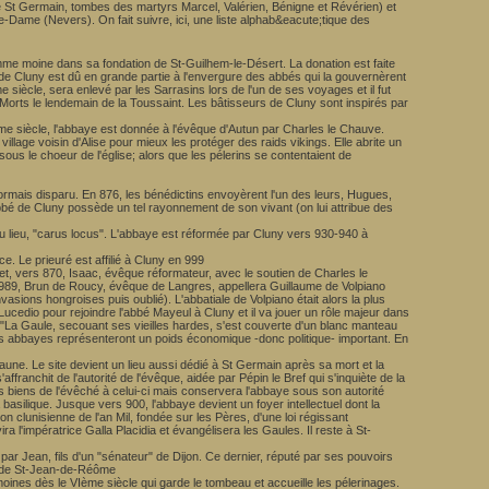
 St Germain, tombes des martyrs Marcel, Valérien, Bénigne et Révérien) et
-Dame (Nevers). On fait suivre, ici, une liste alphab&eacute;tique des
omme moine dans sa fondation de St-Guilhem-le-Désert. La donation est faite
de Cluny est dû en grande partie à l'envergure des abbés qui la gouvernèrent
e siècle, sera enlevé par les Sarrasins lors de l'un de ses voyages et il fut
 Morts le lendemain de la Toussaint. Les bâtisseurs de Cluny sont inspirés par
me siècle, l'abbaye est donnée à l'évêque d'Autun par Charles le Chauve.
illage voisin d'Alise pour mieux les protéger des raids vikings. Elle abrite un
sous le choeur de l'église; alors que les pélerins se contentaient de
sormais disparu. En 876, les bénédictins envoyèrent l'un des leurs, Hugues,
abbé de Cluny possède un tel rayonnement de son vivant (on lui attribue des
 lieu, "carus locus". L'abbaye est réformée par Cluny vers 930-940 à
. Le prieuré est affilié à Cluny en 999
et, vers 870, Isaac, évêque réformateur, avec le soutien de Charles le
rs 989, Brun de Roucy, évêque de Langres, appellera Guillaume de Volpiano
nvasions hongroises puis oublié). L'abbatiale de Volpiano était alors la plus
ucedio pour rejoindre l'abbé Mayeul à Cluny et il va jouer un rôle majeur dans
: "La Gaule, secouant ses vieilles hardes, s'est couverte d'un blanc manteau
es abbayes représenteront un poids économique -donc politique- important. En
gaune. Le site devient un lieu aussi dédié à St Germain après sa mort et la
franchit de l'autorité de l'évêque, aidée par Pépin le Bref qui s'inquiète de la
 les biens de l'évêché à celui-ci mais conservera l'abbaye sous son autorité
asilique. Jusque vers 900, l'abbaye devient un foyer intellectuel dont la
on clunisienne de l'an Mil, fondée sur les Pères, d'une loi régissant
a l'impératrice Galla Placidia et évangélisera les Gaules. Il reste à St-
 Jean, fils d'un "sénateur" de Dijon. Ce dernier, réputé par ses pouvoirs
om de St-Jean-de-Réôme
e moines dès le VIème siècle qui garde le tombeau et accueille les pélerinages.