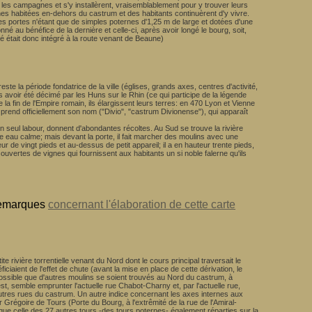
s les campagnes et s'y installèrent, vraisemblablement pour y trouver leurs
ones habitées en-dehors du castrum et des habitants continuèrent d'y vivre.
res portes n'étant que de simples poternes d'1,25 m de large et dotées d'une
nné au bénéfice de la dernière et celle-ci, après avoir longé le bourg, soit,
cé était donc intégré à la route venant de Beaune)
ste la période fondatrice de la ville (églises, grands axes, centres d'activité,
 avoir été décimé par les Huns sur le Rhin (ce qui participe de la légende
a fin de l'Empire romain, ils élargissent leurs terres: en 470 Lyon et Vienne
 prend officiellement son nom ("Divio", "castrum Divionense"), qui apparaît
un seul labour, donnent d'abondantes récoltes. Au Sud se trouve la rivière
ne eau calme; mais devant la porte, il fait marcher des moulins avec une
eur de vingt pieds et au-dessus de petit appareil; il a en hauteur trente pieds,
couvertes de vignes qui fournissent aux habitants un si noble falerne qu'ils
remarques
concernant l'élaboration de cette carte
rivière torrentielle venant du Nord dont le cours principal traversait le
aient de l'effet de chute (avant la mise en place de cette dérivation, le
 possible que d'autres moulins se soient trouvés au Nord du castrum, à
st, semble emprunter l'actuelle rue Chabot-Charny et, par l'actuelle rue,
 autres rues du castrum. Un autre indice concernant les axes internes aux
Grégoire de Tours (Porte du Bourg, à l'extrêmité de la rue de l'Amiral-
ue celle des 27 autres tours -des tours poternes- également réparties sur la